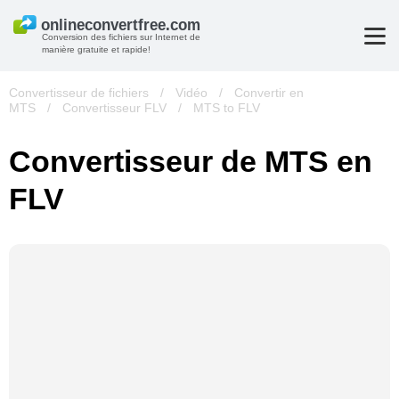
Conversion des fichiers sur Internet de
manière gratuite et rapide!
Convertisseur de fichiers
/
Vidéo
/
Convertir en
MTS
/
Convertisseur FLV
/
MTS to FLV
Convertisseur de MTS en
FLV