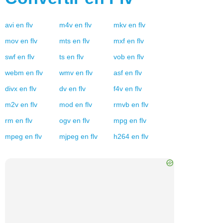
avi
en
flv
m4v
en
flv
mkv
en
flv
mov
en
flv
mts
en
flv
mxf
en
flv
swf
en
flv
ts
en
flv
vob
en
flv
webm
en
flv
wmv
en
flv
asf
en
flv
divx
en
flv
dv
en
flv
f4v
en
flv
m2v
en
flv
mod
en
flv
rmvb
en
flv
rm
en
flv
ogv
en
flv
mpg
en
flv
mpeg
en
flv
mjpeg
en
flv
h264
en
flv