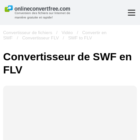
Conversion des fichiers sur Internet de
manière gratuite et rapide!
Convertisseur de fichiers
/
Vidéo
/
Convertir en
SWF
/
Convertisseur FLV
/
SWF to FLV
Convertisseur de SWF en
FLV