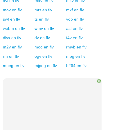
avi
en
flv
m4v
en
flv
mkv
en
flv
mov
en
flv
mts
en
flv
mxf
en
flv
swf
en
flv
ts
en
flv
vob
en
flv
webm
en
flv
wmv
en
flv
asf
en
flv
divx
en
flv
dv
en
flv
f4v
en
flv
m2v
en
flv
mod
en
flv
rmvb
en
flv
rm
en
flv
ogv
en
flv
mpg
en
flv
mpeg
en
flv
mjpeg
en
flv
h264
en
flv