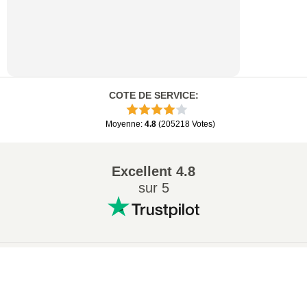
COTE DE SERVICE
:
Moyenne
:
4.8
(
205218
Votes
)
Excellent
4.8
sur 5
Conversions Populaires
:
×
7Z en ZIP
WAV en MP3