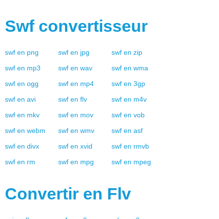
Swf
convertisseur
swf
en
png
swf
en
jpg
swf
en
zip
swf
en
mp3
swf
en
wav
swf
en
wma
swf
en
ogg
swf
en
mp4
swf
en
3gp
swf
en
avi
swf
en
flv
swf
en
m4v
swf
en
mkv
swf
en
mov
swf
en
vob
swf
en
webm
swf
en
wmv
swf
en
asf
swf
en
divx
swf
en
xvid
swf
en
rmvb
swf
en
rm
swf
en
mpg
swf
en
mpeg
Convertir en
Flv