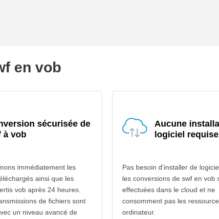
wf en vob
version sécurisée de
Aucune installa
 à vob
logiciel requise
mons immédiatement les
Pas besoin d'installer de logicie
téléchargés ainsi que les
les conversions de swf en vob 
vertis vob après 24 heures.
effectuées dans le cloud et ne
ransmissions de fichiers sont
consomment pas les ressource
avec un niveau avancé de
ordinateur.