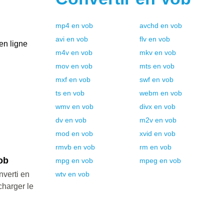
mp4
en
vob
avchd
en
vob
avi
en
vob
flv
en
vob
 en ligne
m4v
en
vob
mkv
en
vob
mov
en
vob
mts
en
vob
mxf
en
vob
swf
en
vob
ts
en
vob
webm
en
vob
wmv
en
vob
divx
en
vob
dv
en
vob
m2v
en
vob
mod
en
vob
xvid
en
vob
rmvb
en
vob
rm
en
vob
ob
mpg
en
vob
mpeg
en
vob
nverti en
wtv
en
vob
charger le