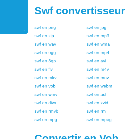
Swf
convertisseur
swf
en
png
swf
en
jpg
swf
en
zip
swf
en
mp3
swf
en
wav
swf
en
wma
swf
en
ogg
swf
en
mp4
swf
en
3gp
swf
en
avi
swf
en
flv
swf
en
m4v
swf
en
mkv
swf
en
mov
swf
en
vob
swf
en
webm
swf
en
wmv
swf
en
asf
swf
en
divx
swf
en
xvid
swf
en
rmvb
swf
en
rm
swf
en
mpg
swf
en
mpeg
Convertir en
Vob