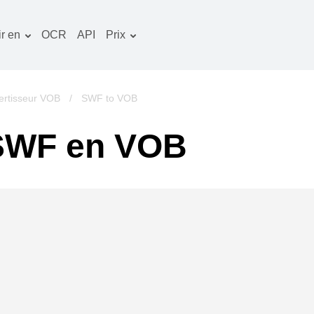
r en
OCR
API
Prix
Plan tarifaire
ocuments convertisseur
Paquet OCR
mage convertisseur
ertisseur VOB
/
SWF to VOB
udio convertisseur
 SWF en VOB
vres convertisseur
rchives convertisseur
idéo convertisseur
te web-capture d'écran