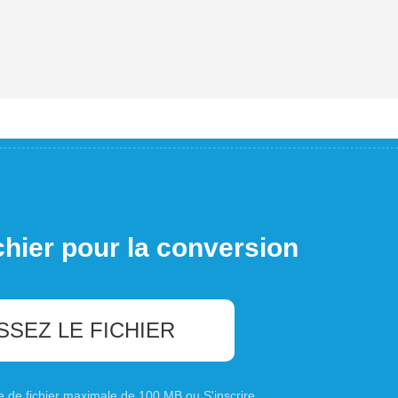
chier pour la conversion
SSEZ LE FICHIER
ille de fichier maximale de 100 MB ou
S'inscrire