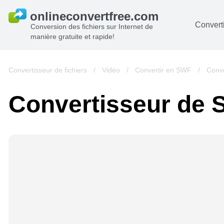
Converti
Conversion des fichiers sur Internet de
manière gratuite et rapide!
D
I
Convertisseur de fichiers
/
Vidéo
/
Convertir en SWF
/
Conv
A
Convertisseur de
Li
A
V
si