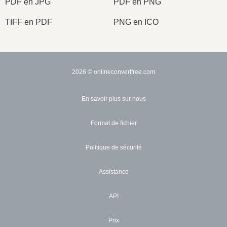
PDF en JPG
PDF en PNG
TIFF en PDF
PNG en ICO
2026
© onlineconvertfree.com
En savoir plus sur nous
Format de fichier
Politique de sécurité
Assistance
API
Prix