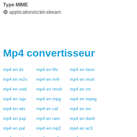
Type MIME
🔵 application/octet-stream
Mp4
convertisseur
mp4
en
dv
mp4
en
f4v
mp4
en
hevc
mp4
en
m2v
mp4
en
m4r
mp4
en
mod
mp4
en
xvid
mp4
en
rmvb
mp4
en
rm
mp4
en
ogv
mp4
en
mpg
mp4
en
mpeg
mp4
en
wtv
mp4
en
caf
mp4
en
iso
mp4
en
psp
mp4
en
ram
mp4
en
dash
mp4
en
pal
mp4
en
mp2
mp4
en
ac3