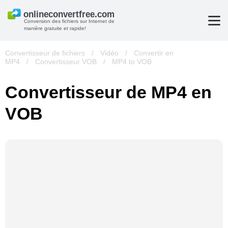
Conversion des fichiers sur Internet de
manière gratuite et rapide!
Convertisseur de fichiers
/
Vidéo
/
Convertir en
MP4
/
Convertisseur VOB
/
MP4 to VOB
Convertisseur de MP4 en
VOB