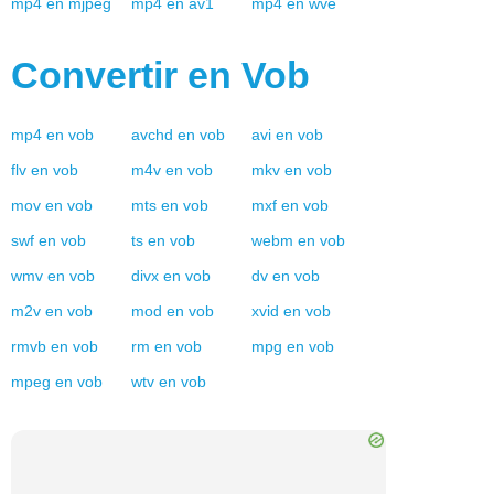
mp4
en
mjpeg
mp4
en
av1
mp4
en
wve
Convertir en
Vob
mp4
en
vob
avchd
en
vob
avi
en
vob
flv
en
vob
m4v
en
vob
mkv
en
vob
mov
en
vob
mts
en
vob
mxf
en
vob
swf
en
vob
ts
en
vob
webm
en
vob
wmv
en
vob
divx
en
vob
dv
en
vob
m2v
en
vob
mod
en
vob
xvid
en
vob
rmvb
en
vob
rm
en
vob
mpg
en
vob
mpeg
en
vob
wtv
en
vob