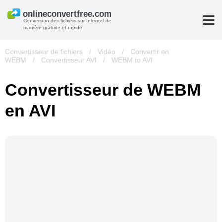
Conversion des fichiers sur Internet de
manière gratuite et rapide!
Convertisseur de fichiers
/
Vidéo
/
Convertir en
WEBM
/
Convertisseur AVI
/
WEBM to AVI
Convertisseur de WEBM
en AVI