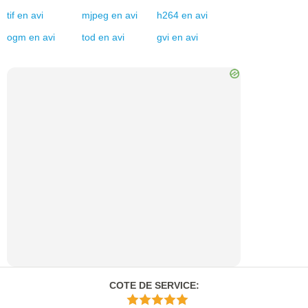
tif
en
avi
mjpeg
en
avi
h264
en
avi
ogm
en
avi
tod
en
avi
gvi
en
avi
COTE DE SERVICE
: