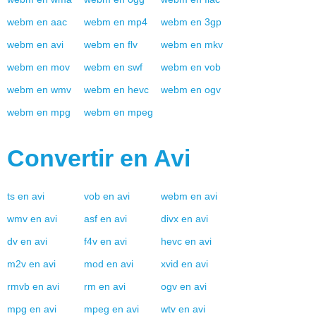
webm
en
aac
webm
en
mp4
webm
en
3gp
webm
en
avi
webm
en
flv
webm
en
mkv
webm
en
mov
webm
en
swf
webm
en
vob
webm
en
wmv
webm
en
hevc
webm
en
ogv
webm
en
mpg
webm
en
mpeg
Convertir en
Avi
ts
en
avi
vob
en
avi
webm
en
avi
wmv
en
avi
asf
en
avi
divx
en
avi
dv
en
avi
f4v
en
avi
hevc
en
avi
m2v
en
avi
mod
en
avi
xvid
en
avi
rmvb
en
avi
rm
en
avi
ogv
en
avi
mpg
en
avi
mpeg
en
avi
wtv
en
avi