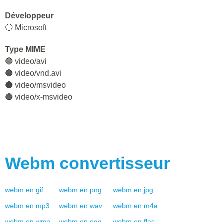
Développeur
🔵 Microsoft
Type MIME
🔵 video/avi
🔵 video/vnd.avi
🔵 video/msvideo
🔵 video/x-msvideo
Webm
convertisseur
webm
en
gif
webm
en
png
webm
en
jpg
webm
en
mp3
webm
en
wav
webm
en
m4a
webm
en
wma
webm
en
ogg
webm
en
flac