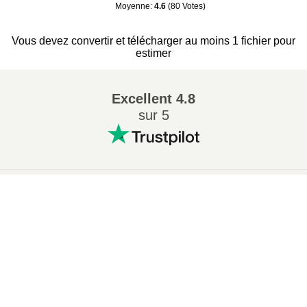
Moyenne
:
4.6
(
80
Votes
)
Vous devez convertir et télécharger au moins 1 fichier pour
estimer
Excellent
4.8
sur 5
Conversions Populaires
:
×
7Z en ZIP
WAV en MP3
Now Playing
M4A en MP3
EPUB en PDF
Play Video
EPUB en MOBI
WMA en MP3
×
Ouvrir Des Fichiers RAR En Ligne (Facile et Gratuit!)