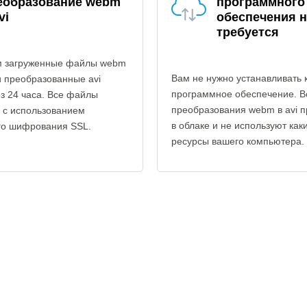
еобразование webm
программного
vi
обеспечения н
требуется
 загруженные файлы webm
Вам не нужно устанавливать 
и преобразованные avi
программное обеспечение. В
з 24 часа. Все файлы
преобразования webm в avi п
 с использованием
в облаке и не используют как
го шифрования SSL.
ресурсы вашего компьютера.