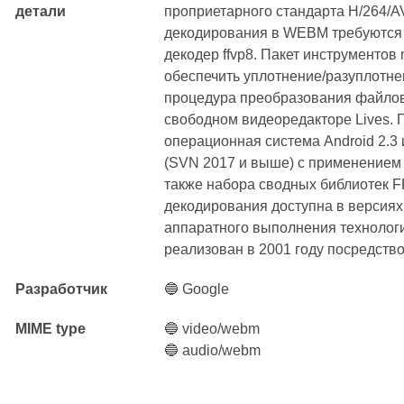
детали
проприетарного стандарта H/264/
декодирования в WEBM требуются 
декодер ffvp8. Пакет инструментов
обеспечить уплотнение/разуплотне
процедура преобразования файло
свободном видеоредакторе Lives.
операционная система Android 2.
(SVN 2017 и выше) с применением
также набора сводных библиотек 
декодирования доступна в версиях
аппаратного выполнения технолог
реализован в 2001 году посредство
Разработчик
🔵 Google
MIME type
🔵 video/webm
🔵 audio/webm