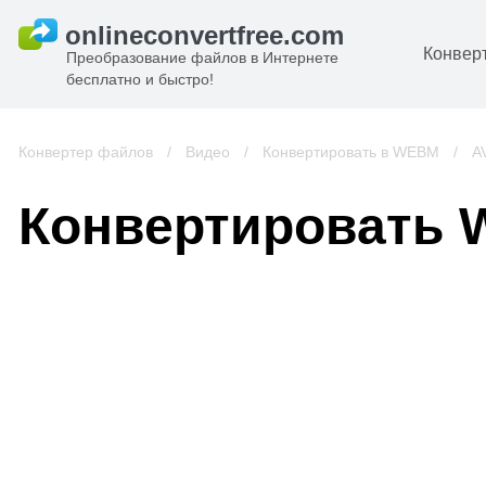
Конвер
Преобразование файлов в Интернете
бесплатно и быстро!
Д
И
Конвертер файлов
/
Видео
/
Конвертировать в WEBM
/
A
к
А
Конвертировать 
К
А
В
С