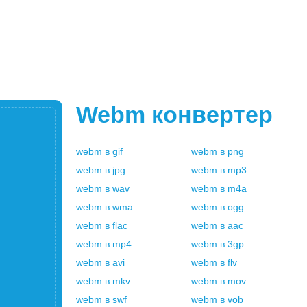
Webm
конвертер
webm
в
gif
webm
в
png
webm
в
jpg
webm
в
mp3
webm
в
wav
webm
в
m4a
webm
в
wma
webm
в
ogg
webm
в
flac
webm
в
aac
webm
в
mp4
webm
в
3gp
webm
в
avi
webm
в
flv
webm
в
mkv
webm
в
mov
webm
в
swf
webm
в
vob