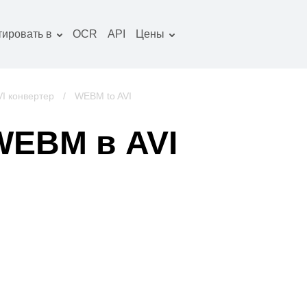
тировать в
OCR
API
Цены
Тарифный план
окументы конвертер
Пакет OCR
зображение
VI конвертер
/
WEBM to AVI
онвертер
удио конвертер
WEBM в AVI
ниги конвертер
рхивы конвертер
идео конвертер
криншот сайта