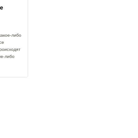
е
какое-либо
се
роисходят
ие-либо