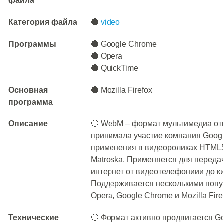
файла
Категория файла
🔵
video
Программы
🔵 Google Chrome
🔵 Opera
🔵 QuickTime
Основная
🔵 Mozilla Firefox
программа
Описание
🔵 WebM – формат мультимедиа отк
принимала участие компания Googl
применения в видеороликах HTML5
Matroska. Применяется для переда
интернет от видеотелефониии до 
Поддерживается несколькими попу
Opera, Google Chrome и Mozilla Fire
Технические
🔵 Формат активно продвигается G