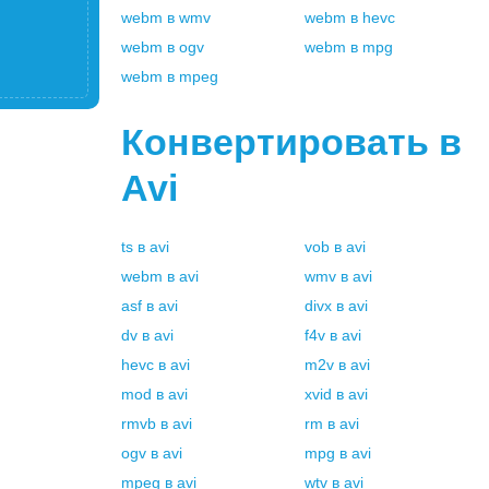
webm
в
wmv
webm
в
hevc
webm
в
ogv
webm
в
mpg
webm
в
mpeg
Конвертировать в
Avi
ts
в
avi
vob
в
avi
webm
в
avi
wmv
в
avi
asf
в
avi
divx
в
avi
dv
в
avi
f4v
в
avi
hevc
в
avi
m2v
в
avi
mod
в
avi
xvid
в
avi
rmvb
в
avi
rm
в
avi
ogv
в
avi
mpg
в
avi
mpeg
в
avi
wtv
в
avi