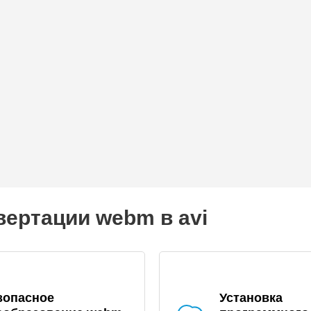
вертации webm в avi
зопасное
Установка