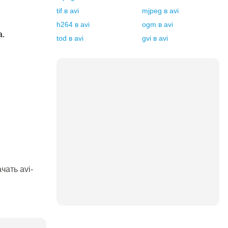
tif
в
avi
mjpeg
в
avi
h264
в
avi
ogm
в
avi
а.
tod
в
avi
gvi
в
avi
чать avi-