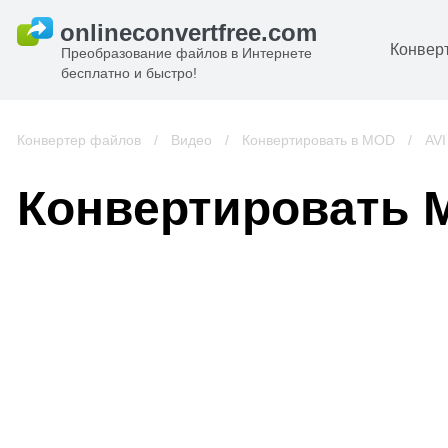
Конвер
Преобразование файлов в Интернете
бесплатно и быстро!
Д
И
Конвертер файлов
/
Видео
/
Конвертировать в MOD
/
AVI
к
А
Конвертировать 
К
А
В
С