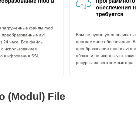
еобразование mod в
программного
обеспечения н
требуется
 загруженные файлы mod
Вам не нужно устанавливать 
и преобразованные avi
программное обеспечение. В
з 24 часа. Все файлы
преобразования mod в avi пр
 с использованием
облаке и не используют каки
го шифрования SSL.
ресурсы вашего компьютера.
 (Modul) File