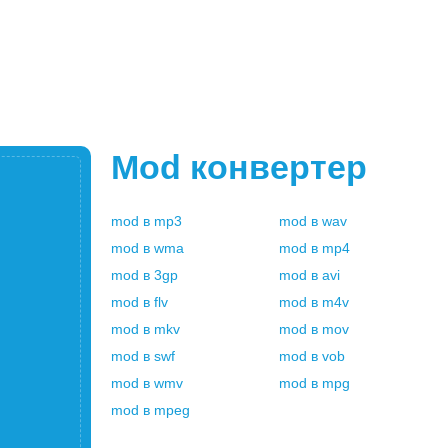
Mod
конвертер
mod
в
mp3
mod
в
wav
mod
в
wma
mod
в
mp4
mod
в
3gp
mod
в
avi
mod
в
flv
mod
в
m4v
mod
в
mkv
mod
в
mov
mod
в
swf
mod
в
vob
mod
в
wmv
mod
в
mpg
mod
в
mpeg