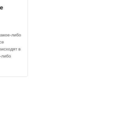
е
какое-либо
се
оисходят в
е-либо