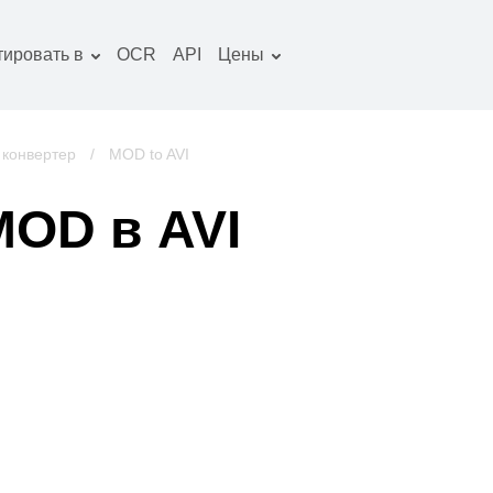
тировать в
OCR
API
Цены
Тарифный план
окументы конвертер
Пакет OCR
зображение
 конвертер
/
MOD to AVI
онвертер
удио конвертер
MOD в AVI
ниги конвертер
рхивы конвертер
идео конвертер
криншот сайта