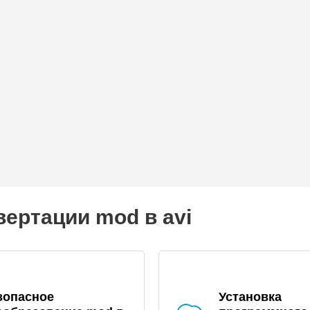
ертации mod в avi
зопасное
Установка