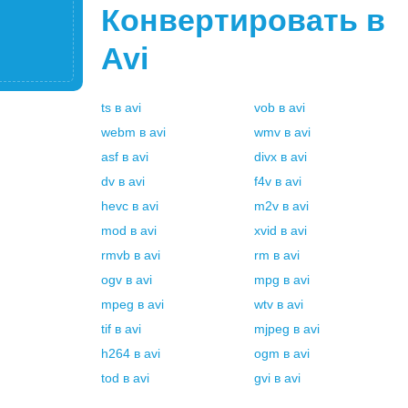
Конвертировать в
Avi
ts
в
avi
vob
в
avi
webm
в
avi
wmv
в
avi
asf
в
avi
divx
в
avi
dv
в
avi
f4v
в
avi
hevc
в
avi
m2v
в
avi
mod
в
avi
xvid
в
avi
rmvb
в
avi
rm
в
avi
ogv
в
avi
mpg
в
avi
mpeg
в
avi
wtv
в
avi
tif
в
avi
mjpeg
в
avi
h264
в
avi
ogm
в
avi
tod
в
avi
gvi
в
avi