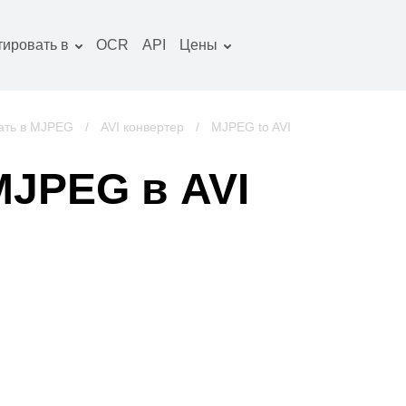
тировать в
OCR
API
Цены
Тарифный план
окументы конвертер
Пакет OCR
зображение
ать в MJPEG
/
AVI конвертер
/
MJPEG to AVI
онвертер
удио конвертер
MJPEG в AVI
ниги конвертер
рхивы конвертер
идео конвертер
криншот сайта