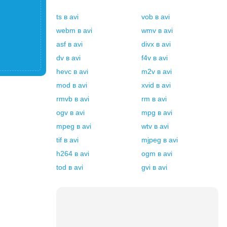
ts
в
avi
vob
в
avi
webm
в
avi
wmv
в
avi
asf
в
avi
divx
в
avi
dv
в
avi
f4v
в
avi
hevc
в
avi
m2v
в
avi
mod
в
avi
xvid
в
avi
rmvb
в
avi
rm
в
avi
ogv
в
avi
mpg
в
avi
mpeg
в
avi
wtv
в
avi
tif
в
avi
mjpeg
в
avi
h264
в
avi
ogm
в
avi
tod
в
avi
gvi
в
avi