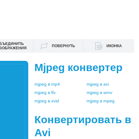
БЪЕДИНИТЬ
ПОВЕРНУТЬ
ИКОНКА
ЗОБРАЖЕНИЯ
Mjpeg
конвертер
mjpeg
в
mp4
mjpeg
в
avi
mjpeg
в
flv
mjpeg
в
wmv
mjpeg
в
xvid
mjpeg
в
mpeg
Конвертировать в
Avi