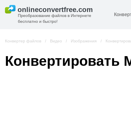
Конвер
Преобразование файлов в Интернете
бесплатно и быстро!
Д
И
Конвертер файлов
/
Видео
/
Изображения
/
Конвертиров
к
А
Конвертировать 
К
А
В
С