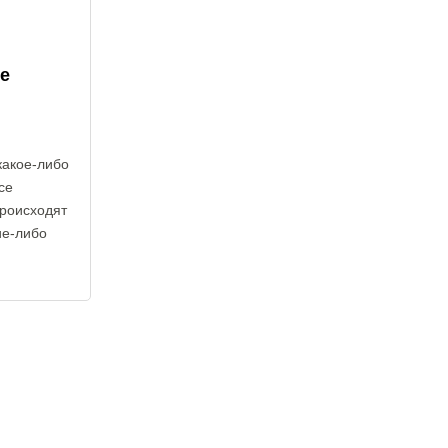
е
какое-либо
се
происходят
ие-либо