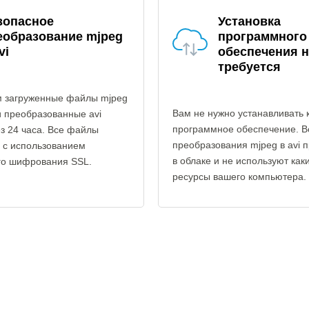
зопасное
Установка
еобразование mjpeg
программного
vi
обеспечения н
требуется
 загруженные файлы mjpeg
Вам не нужно устанавливать 
и преобразованные avi
программное обеспечение. В
з 24 часа. Все файлы
преобразования mjpeg в avi 
 с использованием
в облаке и не используют как
го шифрования SSL.
ресурсы вашего компьютера.