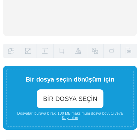
Bir dosya seçin dönüşüm için
BIR DOSYA SEÇIN
Dosyaları buraya bırak. 100 MB maksimum dosya boyutu veya
Kaydolun