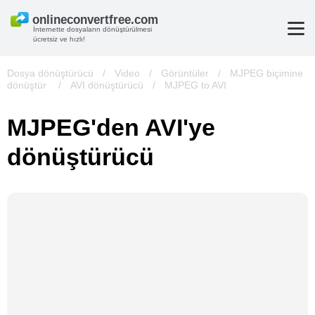
İnternette dosyaların dönüştürülmesi
ücretsiz ve hızlı!
Dosya dönüştürücü
/
Video
/
Görüntüler
/
MJPEG biçimine
dönüştür
/
AVI dönüştürücü
/
MJPEG to AVI
MJPEG'den AVI'ye
dönüştürücü