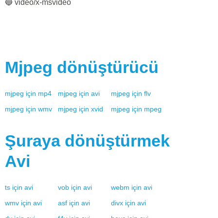
🔵 video/x-msvideo
Mjpeg
dönüştürücü
mjpeg
için
mp4
mjpeg
için
avi
mjpeg
için
flv
mjpeg
için
wmv
mjpeg
için
xvid
mjpeg
için
mpeg
Şuraya dönüştürmek
Avi
ts
için
avi
vob
için
avi
webm
için
avi
wmv
için
avi
asf
için
avi
divx
için
avi