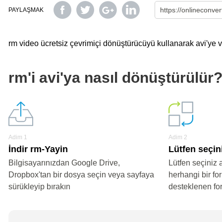
PAYLAŞMAK
rm video ücretsiz çevrimiçi dönüştürücüyü kullanarak avi'ye ve
rm'i avi'ya nasıl dönüştürülür
Adim 1
Adim 2
İndir rm-Yayin
Lütfen seçini
Bilgisayarınızdan Google Drive,
Lütfen seçiniz 
Dropbox'tan bir dosya seçin veya sayfaya
herhangi bir fo
sürükleyip bırakın
desteklenen fo