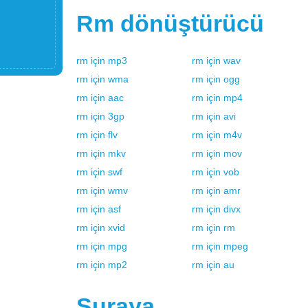
Rm
dönüştürücü
rm
için
mp3
rm
için
wav
rm
için
wma
rm
için
ogg
rm
için
aac
rm
için
mp4
rm
için
3gp
rm
için
avi
rm
için
flv
rm
için
m4v
rm
için
mkv
rm
için
mov
rm
için
swf
rm
için
vob
rm
için
wmv
rm
için
amr
rm
için
asf
rm
için
divx
rm
için
xvid
rm
için
rm
rm
için
mpg
rm
için
mpeg
rm
için
mp2
rm
için
au
Şuraya