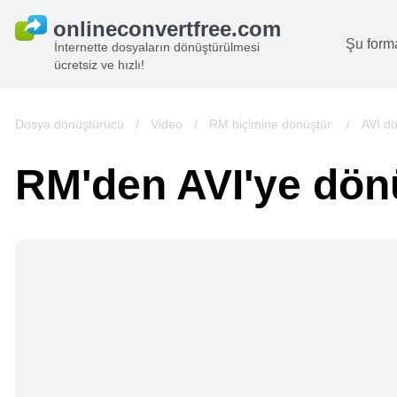
Şu form
İnternette dosyaların dönüştürülmesi
ücretsiz ve hızlı!
B
G
Dosya dönüştürücü
/
Video
/
RM biçimine dönüştür
/
AVI d
S
RM'den AVI'ye dön
B
A
V
we
gö