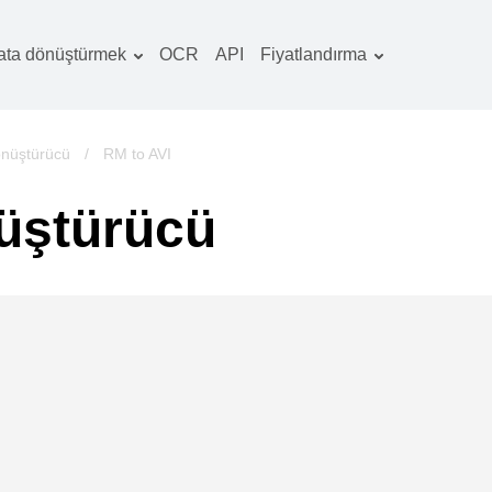
ata dönüştürmek
OCR
API
Fiyatlandırma
Tarife planı
elgeler dönüştürücü
OCR paketi
örüntüler dönüştürücü
önüştürücü
/
RM to AVI
es dönüştürücü
üştürücü
ooks dönüştürücü
rşivler dönüştürücü
ideo dönüştürücü
b sitesi-ekran
rüntüleri