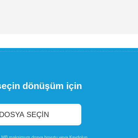
seçin dönüşüm için
 DOSYA SEÇIN
00 MB maksimum dosya boyutu veya
Kaydolun