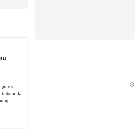
umu
e gerek
m bulutunda
hangi