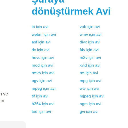
dönüştürmek
Avi
ts
için
avi
vob
için
avi
webm
için
avi
wmv
için
avi
asf
için
avi
divx
için
avi
dv
için
avi
f4v
için
avi
hevc
için
avi
m2v
için
avi
mod
için
avi
xvid
için
avi
rmvb
için
avi
rm
için
avi
ogv
için
avi
mpg
için
avi
mpeg
için
avi
wtv
için
avi
n ve
tif
için
avi
mjpeg
için
avi
yin
h264
için
avi
ogm
için
avi
tod
için
avi
gvi
için
avi