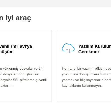
n iyi araç
enli rm'i avi'ya
Yazılım Kurul
nüşüm
Gerekmez
m yüklenmiş dosyalar ve 24
Herhangi bir yazılım yüklemey
vi dosyaları dönüştürülür
yoktur. avi dönüşümlere tüm r
osyalar SSL şifreleme güvenli
yapmak ve bilgisayarınızın her
 aktarın.
kaynaklarını kullanmayın.