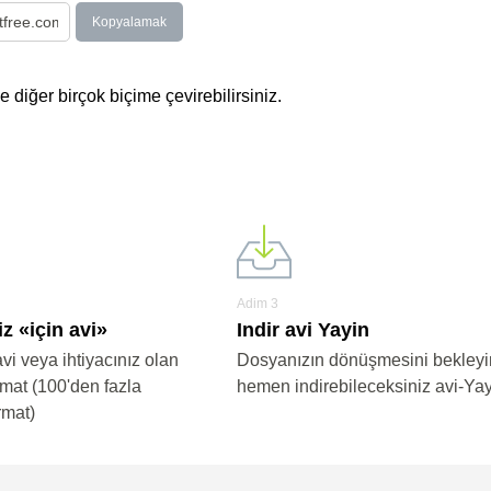
Kopyalamak
 diğer birçok biçime çevirebilirsiniz.
?
Adim 3
z «için avi»
Indir avi Yayin
avi veya ihtiyacınız olan
Dosyanızın dönüşmesini bekleyi
rmat (100'den fazla
hemen indirebileceksiniz avi-Ya
rmat)