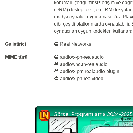
korumalı içeriği izinsiz erişim ve dağı
(DRM) desteği de içerir. RM dosyaları
medya oynatıcı uygulaması RealPlay
gibi çeşitli platformlarda oynatılabili
oynatıcıları uygun kodekleri kullanara
Geliştirici
🔵 Real Networks
MIME türü
🔵 audio/x-pn-realaudio
🔵 audio/vnd.rn-realaudio
🔵 audio/x-pm-realaudio-plugin
🔵 audio/x-pn-realvideo
Görsel Programlama 2024-2025 