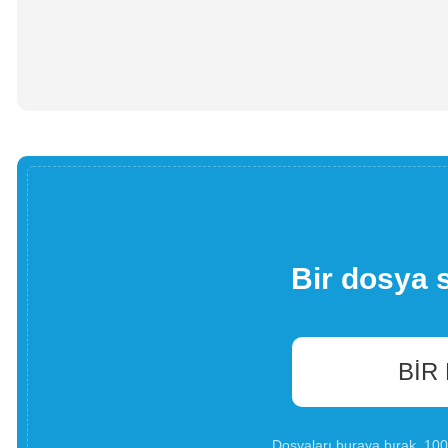
Bir dosya 
BIR
Dosyaları buraya bırak. 1