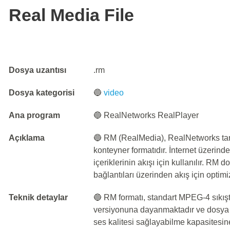
Real Media File
Dosya uzantısı
.rm
Dosya kategorisi
🔵
video
Ana program
🔵 RealNetworks RealPlayer
Açıklama
🔵 RM (RealMedia), RealNetworks taraf
konteyner formatıdır. İnternet üzerin
içeriklerinin akışı için kullanılır. RM 
bağlantıları üzerinden akış için optimi
Teknik detaylar
🔵 RM formatı, standart MPEG-4 sıkıştı
versiyonuna dayanmaktadır ve dosya b
ses kalitesi sağlayabilme kapasitesine 