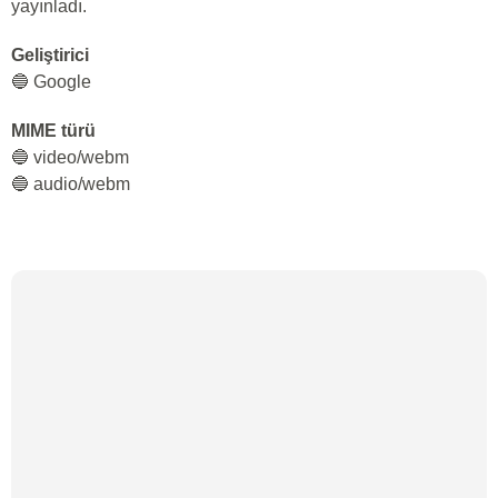
yayınladı.
Geliştirici
🔵 Google
MIME türü
🔵 video/webm
🔵 audio/webm