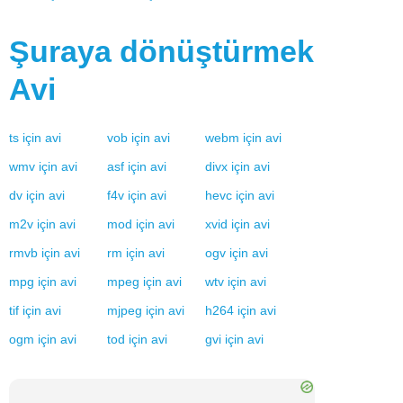
Şuraya dönüştürmek
Avi
ts
için
avi
vob
için
avi
webm
için
avi
wmv
için
avi
asf
için
avi
divx
için
avi
dv
için
avi
f4v
için
avi
hevc
için
avi
m2v
için
avi
mod
için
avi
xvid
için
avi
rmvb
için
avi
rm
için
avi
ogv
için
avi
mpg
için
avi
mpeg
için
avi
wtv
için
avi
tif
için
avi
mjpeg
için
avi
h264
için
avi
ogm
için
avi
tod
için
avi
gvi
için
avi