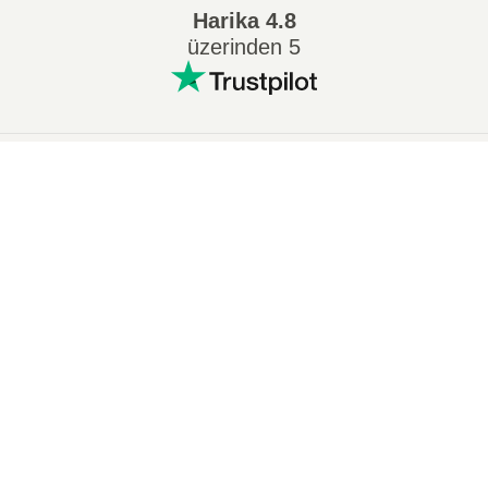
Harika
4.8
üzerinden 5
Popüler Dönüşümler
:
×
7Z ZIP dönüştürmek
WAV MP3 dönüştürmek
M4A MP3 dönüştürmek
EPUB PDF dönüştürmek
EPUB MOBI dönüştürmek
WMA MP3 dönüştürmek
×
Voidtrain | Official Launch Trailer
RAR ZIP dönüştürmek
MP3 OGG dönüştürmek
M4A WAV dönüştürmek
AIFF MP3 dönüştürmek
MOBI PDF dönüştürmek
OGG MP3 dönüştürmek
AZW3 PDF dönüştürmek
PNG JPG dönüştürmek