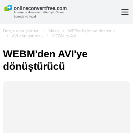
İnternette dosyaların dönüştürülmesi
ücretsiz ve hızlı!
Dosya dönüştürücü
/
Video
/
WEBM biçimine dönüştür
/
AVI dönüştürücü
/
WEBM to AVI
WEBM'den AVI'ye
dönüştürücü