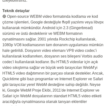
izleyebilirsiniz.
Teknik detaylar
🔵 Open-source WEBM video formatında kodlama ve kod
çözme işlemleri, Google desteğiyle ffvp8 yazılımı veya libvpx
kullanarak mümkündür. Android için 2.3 (Gingerbread)
sürümü ve üstü desteklenir ve WEBM formatının
oynatılmasını sağlar. 2001 yılında Rockchip kullanılarak,
1080p VO8 kodlamasının tam donanım uygulaması mümkün
hale getirildi. Dosyanın video elemanı VP8 video codec'i
kullanılarak kodlanırken, dosyanın ses bileşeni Vorbis audio
codec'i kullanılarak kodlanır. Bu HTML5 videolar için açık
video sıkıştırma sağlar ve büyük web tarayıcıları WebM'yi
HTML5 video dağıtımının bir parçası olarak destekler. Ancak,
Quicktime gibi bazı programlar ve Internet Explorer ve Safari
gibi tarayıcılar yerel WebM desteğine sahip değildir. Neyse
ki, Google WebM Proje Ekibi, 2011'de Internet Explorer ve
Safari için WebM dosyalarının standart HTML5 video etiketi
aracılığıyla oynatılmasına olanak tanıyan eklentiler