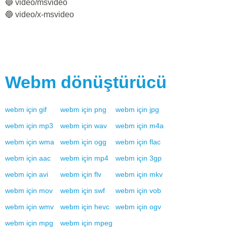
🔵 video/msvideo
🔵 video/x-msvideo
Webm
dönüştürücü
webm
için
gif
webm
için
png
webm
için
jpg
webm
için
mp3
webm
için
wav
webm
için
m4a
webm
için
wma
webm
için
ogg
webm
için
flac
webm
için
aac
webm
için
mp4
webm
için
3gp
webm
için
avi
webm
için
flv
webm
için
mkv
webm
için
mov
webm
için
swf
webm
için
vob
webm
için
wmv
webm
için
hevc
webm
için
ogv
webm
için
mpg
webm
için
mpeg