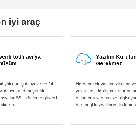
n iyi araç
enli tod'i avi'ya
Yazılım Kurul
nüşüm
Gerekmez
od yüklenmiş dosyalar ve 24
Herhangi bir yazılım yüklemey
vi dosyaları dönüştürülür
yoktur. avi dönüşümlere tüm to
osyalar SSL şifreleme güvenli
bulutunda yapmak ve bilgisayar
 aktarın.
herhangi kaynaklarını kullanma