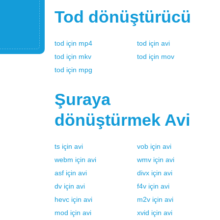
Tod
dönüştürücü
tod
için
mp4
tod
için
avi
tod
için
mkv
tod
için
mov
tod
için
mpg
Şuraya
dönüştürmek
Avi
ts
için
avi
vob
için
avi
webm
için
avi
wmv
için
avi
asf
için
avi
divx
için
avi
dv
için
avi
f4v
için
avi
hevc
için
avi
m2v
için
avi
mod
için
avi
xvid
için
avi