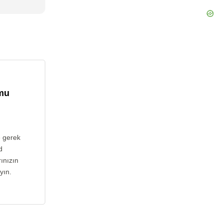
umu
e gerek
d
ınızın
yın.