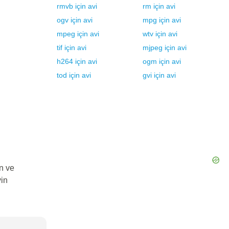
rmvb
için
avi
rm
için
avi
ogv
için
avi
mpg
için
avi
mpeg
için
avi
wtv
için
avi
tif
için
avi
mjpeg
için
avi
h264
için
avi
ogm
için
avi
tod
için
avi
gvi
için
avi
n ve
yin