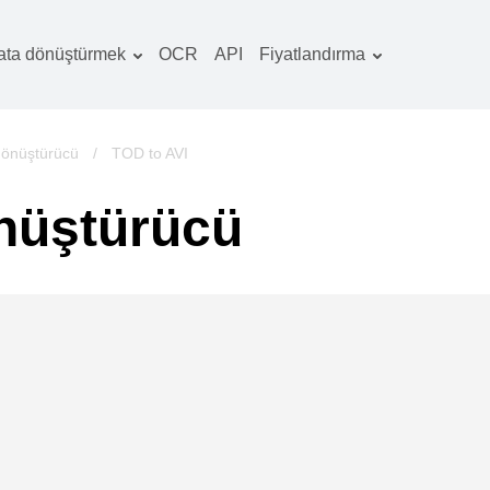
ata dönüştürmek
OCR
API
Fiyatlandırma
Tarife planı
elgeler dönüştürücü
OCR paketi
örüntüler dönüştürücü
dönüştürücü
/
TOD to AVI
es dönüştürücü
nüştürücü
ooks dönüştürücü
rşivler dönüştürücü
ideo dönüştürücü
b sitesi-ekran
rüntüleri