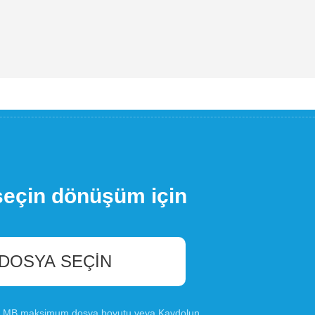
seçin dönüşüm için
 DOSYA SEÇIN
00 MB maksimum dosya boyutu veya
Kaydolun