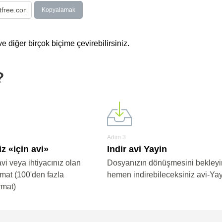
Kopyalamak
e diğer birçok biçime çevirebilirsiniz.
?
Adim 3
z «için avi»
Indir avi Yayin
avi veya ihtiyacınız olan
Dosyanızın dönüşmesini bekleyi
rmat (100'den fazla
hemen indirebileceksiniz avi-Ya
rmat)