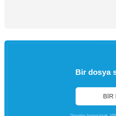
Bir dosya 
BIR
Dosyaları buraya bırak. 1