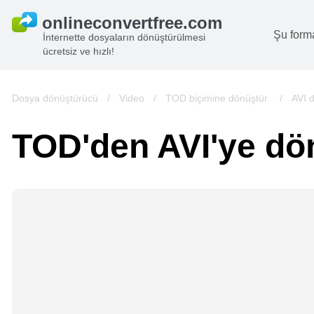
Şu form
İnternette dosyaların dönüştürülmesi
ücretsiz ve hızlı!
B
G
Dosya dönüştürücü
/
Video
/
TOD biçimine dönüştür
/
AVI 
S
TOD'den AVI'ye dö
B
A
V
we
gö