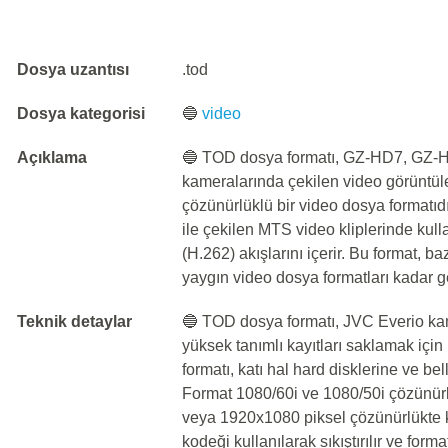
Dosya uzantısı
.tod
Dosya kategorisi
🔵
video
Açıklama
🔵 TOD dosya formatı, GZ-HD7, GZ-H
kameralarında çekilen video görüntüle
çözünürlüklü bir video dosya formatıd
ile çekilen MTS video kliplerinde ku
(H.262) akışlarını içerir. Bu format,
yaygın video dosya formatları kadar ge
Teknik detaylar
🔵 TOD dosya formatı, JVC Everio kam
yüksek tanımlı kayıtları saklamak için 
formatı, katı hal hard disklerine ve bel
Format 1080/60i ve 1080/50i çözünürl
veya 1920x1080 piksel çözünürlükte 
kodeği kullanılarak sıkıştırılır ve for