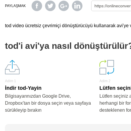
PAYLAŞMAK
tod video ücretsiz çevrimiçi dönüştürücüyü kullanarak avi'ye v
tod'i avi'ya nasıl dönüştürülür
Adim 1
Adim 2
İndir tod-Yayin
Lütfen seçini
Bilgisayarınızdan Google Drive,
Lütfen seçiniz 
Dropbox'tan bir dosya seçin veya sayfaya
herhangi bir fo
sürükleyip bırakın
desteklenen fo