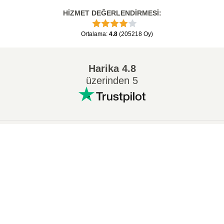
HİZMET DEĞERLENDİRMESİ
:
Ortalama
:
4.8
(
205218
Oy
)
Harika
4.8
üzerinden 5
Popüler Dönüşümler
:
×
7Z ZIP dönüştürmek
WAV MP3 dönüştürmek
M4A MP3 dönüştürmek
EPUB PDF dönüştürmek
EPUB MOBI dönüştürmek
WMA MP3 dönüştürmek
×
📦 ezyZip ile Çevrimiçi Ücretsiz Arşiv Dosyası Nasıl Oluşturulur | Yazılım Kurulumu Gerekmez
RAR ZIP dönüştürmek
MP3 OGG dönüştürmek