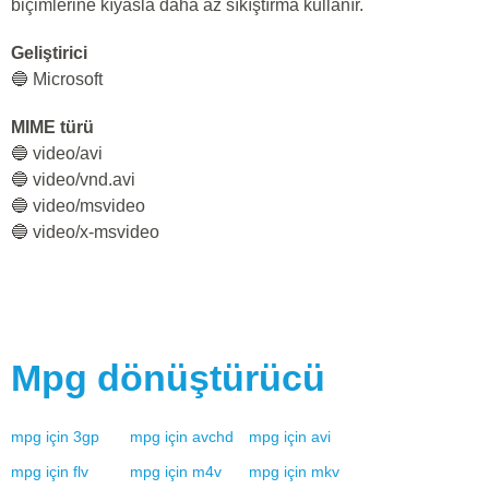
biçimlerine kıyasla daha az sıkıştırma kullanır.
Geliştirici
🔵 Microsoft
MIME türü
🔵 video/avi
🔵 video/vnd.avi
🔵 video/msvideo
🔵 video/x-msvideo
Mpg
dönüştürücü
mpg
için
3gp
mpg
için
avchd
mpg
için
avi
mpg
için
flv
mpg
için
m4v
mpg
için
mkv