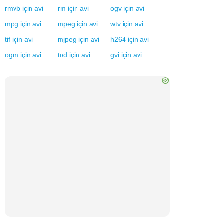
rmvb
için
avi
rm
için
avi
ogv
için
avi
mpg
için
avi
mpeg
için
avi
wtv
için
avi
tif
için
avi
mjpeg
için
avi
h264
için
avi
ogm
için
avi
tod
için
avi
gvi
için
avi