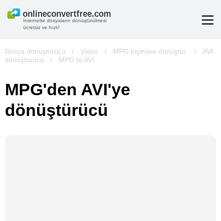
İnternette dosyaların dönüştürülmesi
ücretsiz ve hızlı!
Dosya dönüştürücü
/
Video
/
MPG biçimine dönüştür
/
AVI
dönüştürücü
/
MPG to AVI
MPG'den AVI'ye
dönüştürücü