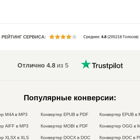
РЕЙТИНГ СЕРВИСА
:
Среднее
:
4.8
(
205218
Голосов
)
Отлично
4.8
из 5
Популярные конверсии
:
ер M4A в MP3
Конвертер EPUB в PDF
Конвертер EPUB в 
ер AIFF в MP3
Конвертер MOBI в PDF
Конвертер OGG в 
ер XLSX в XLS
Конвертер DOCX в DOC
Конвертер DOC в 