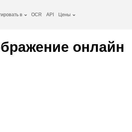
тировать в
OCR
API
Цены
Тарифный план
окументы конвертер
Пакет OCR
зображение
ображение онлайн
онвертер
удио конвертер
ниги конвертер
рхивы конвертер
идео конвертер
криншот сайта