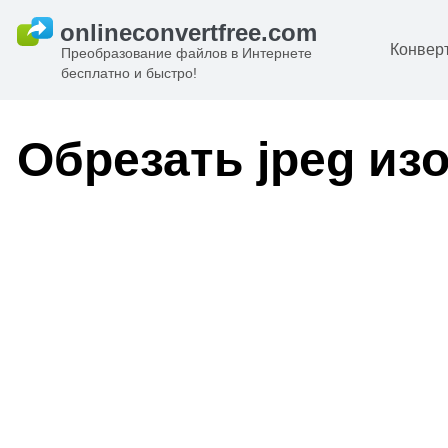
Конвер
Преобразование файлов в Интернете
бесплатно и быстро!
Д
И
Обрезать jpeg из
к
А
К
А
В
С