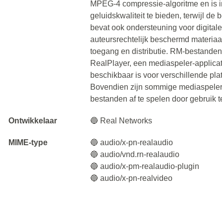
MPEG-4 compressie-algoritme en is in
geluidskwaliteit te bieden, terwijl de b
bevat ook ondersteuning voor digita
auteursrechtelijk beschermd materia
toegang en distributie. RM-bestande
RealPlayer, een mediaspeler-applicat
beschikbaar is voor verschillende p
Bovendien zijn sommige mediaspeler
bestanden af ​​te spelen door gebruik
Ontwikkelaar
🔵 Real Networks
MIME-type
🔵 audio/x-pn-realaudio
🔵 audio/vnd.rn-realaudio
🔵 audio/x-pm-realaudio-plugin
🔵 audio/x-pn-realvideo