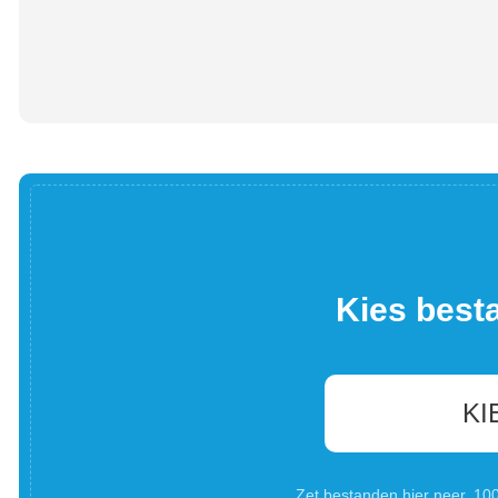
Kies best
KI
Zet bestanden hier neer. 1