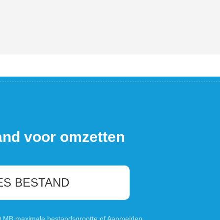
and voor omzetten
ES BESTAND
00 MB maximale bestandsgrootte of
Aanmelden