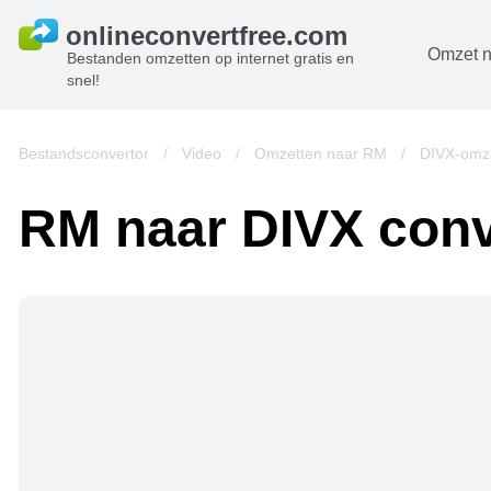
Omzet n
Bestanden omzetten op internet gratis en
snel!
D
B
Bestandsconvertor
/
Video
/
Omzetten naar RM
/
DIVX-omze
A
RM naar DIVX conv
B
A
V
w