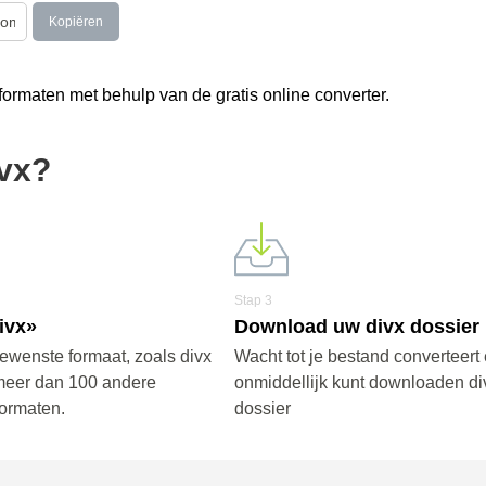
Kopiëren
ormaten met behulp van de gratis online converter.
ivx?
Stap 3
ivx»
Download uw divx dossier
gewenste formaat, zoals divx
Wacht tot je bestand converteert 
meer dan 100 andere
onmiddellijk kunt downloaden div
ormaten.
dossier