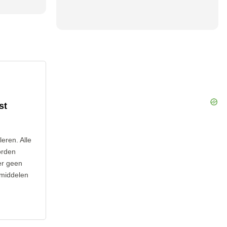
st
leren. Alle
orden
er geen
 middelen