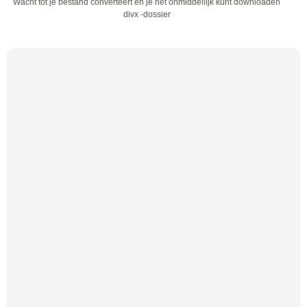
Wacht tot je bestand converteert en je het onmiddellijk kunt downloaden
divx -dossier