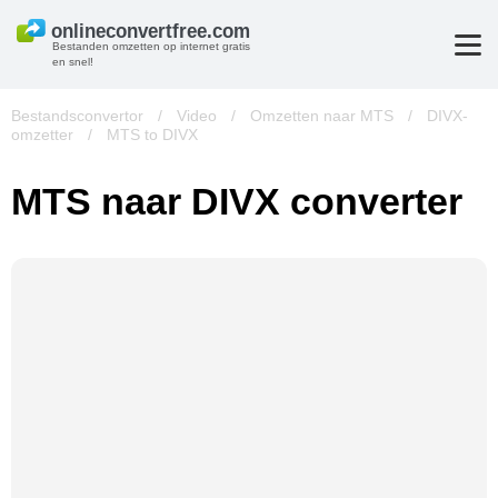
Bestanden omzetten op internet gratis
en snel!
Bestandsconvertor
/
Video
/
Omzetten naar MTS
/
DIVX-
omzetter
/
MTS to DIVX
MTS naar DIVX converter