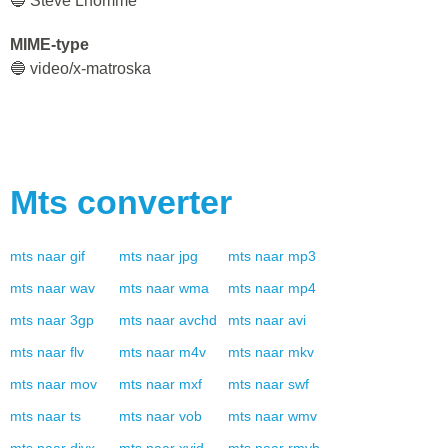
🔵 Steve Lhomme
MIME-type
🔵 video/x-matroska
Mts
converter
mts
naar
gif
mts
naar
jpg
mts
naar
mp3
mts
naar
wav
mts
naar
wma
mts
naar
mp4
mts
naar
3gp
mts
naar
avchd
mts
naar
avi
mts
naar
flv
mts
naar
m4v
mts
naar
mkv
mts
naar
mov
mts
naar
mxf
mts
naar
swf
mts
naar
ts
mts
naar
vob
mts
naar
wmv