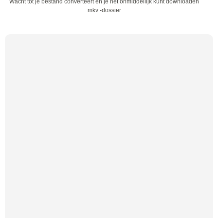
Wacht tot je bestand converteert en je het onmiddellijk kunt downloaden
mkv -dossier