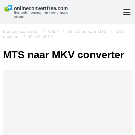
Bestanden omzetten op internet gratis
en snel!
Bestandsconvertor
/
Video
/
Omzetten naar MTS
/
MKV-
omzetter
/
MTS to MKV
MTS naar MKV converter