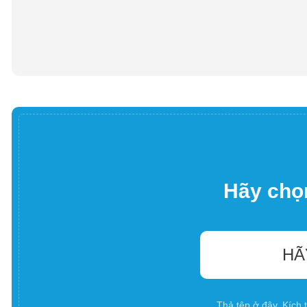
Hãy chọn
HÃ
Thả tệp ở đây. Kích