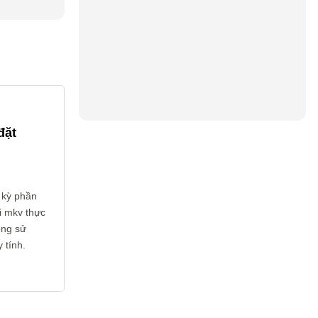
đặt
 kỳ phần
i mkv thực
ông sử
 tính.