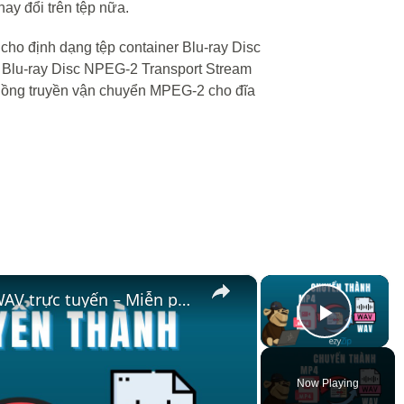
ay đổi trên tệp nữa.
ho định dạng tệp container Blu-ray Disc
 Blu-ray Disc NPEG-2 Transport Stream
 luồng truyền vận chuyển MPEG-2 cho đĩa
×
×
🎧 Cách chuyển đổi MP4 sang WAV trực tuyến – Miễn phí & Không cần ứng dụng
Play V
Now Playing