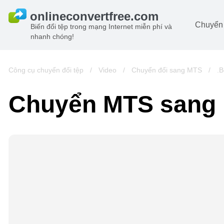
Chuyển 
Biến đổi tệp trong mạng Internet miễn phí và
nhanh chóng!
Ta
đô
Hi
Công cụ chuyển đổi tệp
/
Video
/
Chuyển đổi sang MTS
/
.
đô
Â
Chuyển MTS sang
ch
Sá
Lư
đô
Vi
đô
t