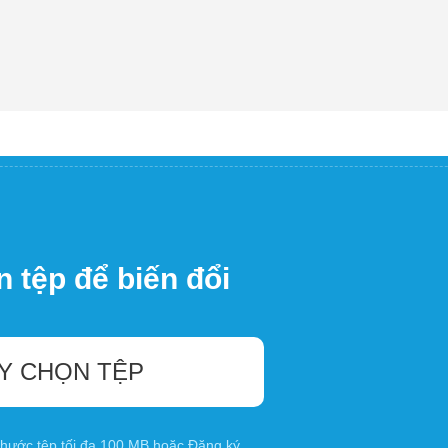
 tệp để biến đổi
Y CHỌN TỆP
 thước tệp tối đa 100 MB hoặc
Đăng ký