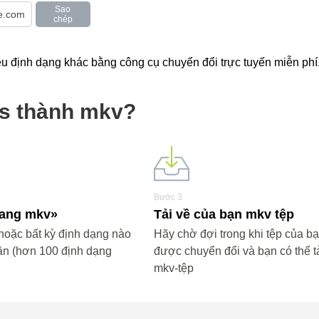
Sao
chép
 định dạng khác bằng công cụ chuyển đổi trực tuyến miễn phí
ts thành mkv?
Bước 3
«sang mkv»
Tải về của bạn mkv tệp
oặc bất kỳ định dạng nào
Hãy chờ đợi trong khi tệp của b
ần (hơn 100 định dạng
được chuyển đổi và bạn có thể tả
mkv-tệp