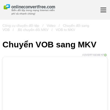
Biến đổi tệp trong mạng Internet miễn
phí và nhanh chóng!
Công cụ chuyển đổi tệp
/
Video
/
Chuyển đổi sang
VOB
/
.Bộ chuyển đổi MKV
/
VOB to MKV
Chuyển VOB sang MKV
ADVERTISEMENT