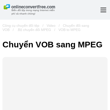
Biến đổi tệp trong mạng Internet miễn
phí và nhanh chóng!
Công cụ chuyển đổi tệp
/
Video
/
Chuyển đổi sang
VOB
/
.Bộ chuyển đổi MPEG
/
VOB to MPEG
Chuyển VOB sang MPEG