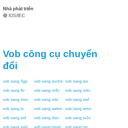
Nhà phát triển
🔵 IOS/IEC
Vob
công cụ chuyển
đổi
vob
sang
3gp
vob
sang
avchd
vob
sang
avi
vob
sang
flv
vob
sang
m4v
vob
sang
mkv
vob
sang
mov
vob
sang
mts
vob
sang
swf
vob
sang
ts
vob
sang
webm
vob
sang
wmv
vob
sang
asf
vob
sang
divx
vob
sang
m2v
vob
sang
xvid
vob
sang
rmvb
vob
sang
rm