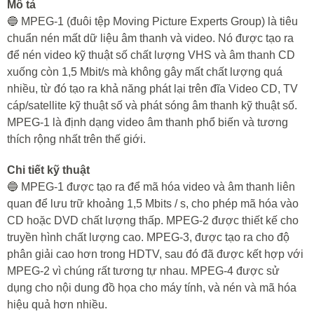
Mô tả
🔵 MPEG-1 (đuôi tệp Moving Picture Experts Group) là tiêu
chuẩn nén mất dữ liệu âm thanh và video. Nó được tạo ra
để nén video kỹ thuật số chất lượng VHS và âm thanh CD
xuống còn 1,5 Mbit/s mà không gây mất chất lượng quá
nhiều, từ đó tạo ra khả năng phát lại trên đĩa Video CD, TV
cáp/satellite kỹ thuật số và phát sóng âm thanh kỹ thuật số.
MPEG-1 là định dạng video âm thanh phổ biến và tương
thích rộng nhất trên thế giới.
Chi tiết kỹ thuật
🔵 MPEG-1 được tạo ra để mã hóa video và âm thanh liên
quan để lưu trữ khoảng 1,5 Mbits / s, cho phép mã hóa vào
CD hoặc DVD chất lượng thấp. MPEG-2 được thiết kế cho
truyền hình chất lượng cao. MPEG-3, được tạo ra cho độ
phân giải cao hơn trong HDTV, sau đó đã được kết hợp với
MPEG-2 vì chúng rất tương tự nhau. MPEG-4 được sử
dụng cho nội dung đồ họa cho máy tính, và nén và mã hóa
hiệu quả hơn nhiều.