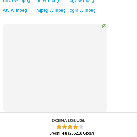
rmvb
W
mpeg
rm
W
mpeg
ogv
W
mpeg
wtv
W
mpeg
mjpeg
W
mpeg
ogm
W
mpeg
OCENA USŁUGI
:
Średni
:
4.8
(
205218
Głosy
)