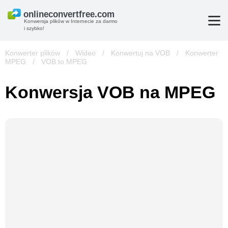
Konwersja plików w Internecie za darmo
i szybko!
Konwerter plików
/
Wideo
/
Konwertuj na VOB
/
Konwerter
MPEG
/
VOB to MPEG
Konwersja VOB na MPEG