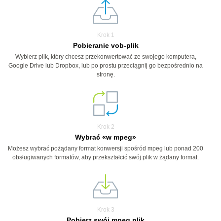
Krok 1
Pobieranie vob-plik
Wybierz plik, który chcesz przekonwertować ze swojego komputera,
Google Drive lub Dropbox, lub po prostu przeciągnij go bezpośrednio na
stronę.
Krok 2
Wybrać «w mpeg»
Możesz wybrać pożądany format konwersji spośród mpeg lub ponad 200
obsługiwanych formatów, aby przekształcić swój plik w żądany format.
Krok 3
Pobierz swój mpeg plik