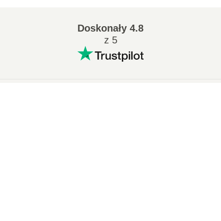
Doskonały
4.8
z 5
Popularne konwersje
:
×
7Z na ZIP
WAV na MP3
Now Playing
M4A na MP3
EPUB na PDF
Play Video
EPUB na MOBI
WMA na MP3
×
🖼️ Jak Przekonwertować TIFF na JPEG Online za Darmo | Bez Instalacji Oprogramowania
RAR na ZIP
MP3 na OGG
M4A na WAV
AIFF na MP3
MOBI na PDF
OGG na MP3