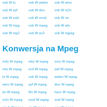
vob
W
ts
vob
W
webm
vob
W
wmv
vob
W
asf
vob
W
divx
vob
W
m2v
vob
W
xvid
vob
W
rmvb
vob
W
rm
vob
W
mpg
vob
W
mpeg
vob
W
wtv
vob
W
mp2
vob
W
ac3
vob
W
mjpeg
Konwersja na
Mpeg
m4v
W
mpeg
mkv
W
mpeg
mov
W
mpeg
mts
W
mpeg
mxf
W
mpeg
swf
W
mpeg
ts
W
mpeg
vob
W
mpeg
webm
W
mpeg
wmv
W
mpeg
asf
W
mpeg
divx
W
mpeg
dv
W
mpeg
f4v
W
mpeg
hevc
W
mpeg
m2v
W
mpeg
mod
W
mpeg
xvid
W
mpeg