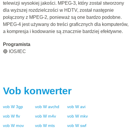
telewizji wysokiej jakości. MPEG-3, który został stworzony
dla wyższej rozdzielczości w HDTV, został następnie
połączony z MPEG-2, ponieważ są one bardzo podobne.
MPEG-4 jest używany do treści graficznych dla komputerów,
a kompresja i kodowanie są znacznie bardziej efektywne.
Programista
🔵 IOS/IEC
Vob
konwerter
vob
W
3gp
vob
W
avchd
vob
W
avi
vob
W
flv
vob
W
m4v
vob
W
mkv
vob
W
mov
vob
W
mts
vob
W
swf