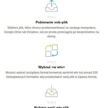
Krok 1
Pobieranie vob-plik
Wybierz plik, który chcesz przekonwertować ze swojego komputera,
Google Drive lub Dropbox, lub po prostu przeciągnij go bezpośrednio na
stronę.
Krok 2
Wybrać «w wtv»
Możesz wybrać pożądany format konwersji spośród wtv lub ponad 200
obsługiwanych formatów, aby przekształcić swój plik w żądany format.
Krok 3
Pobierz swój wtv plik