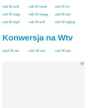
vob
W
xvid
vob
W
rmvb
vob
W
rm
vob
W
mpg
vob
W
mpeg
vob
W
wtv
vob
W
mp2
vob
W
ac3
vob
W
mjpeg
Konwersja na
Wtv
mp4
W
wtv
mkv
W
wtv
vob
W
wtv