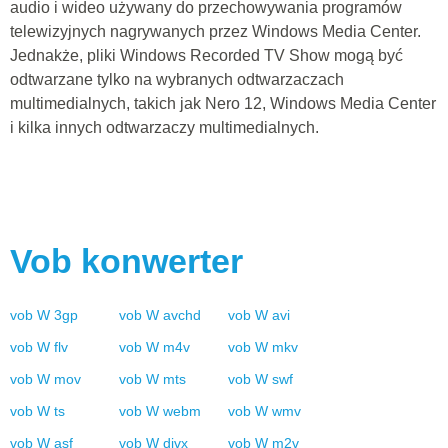
audio i wideo używany do przechowywania programów
telewizyjnych nagrywanych przez Windows Media Center.
Jednakże, pliki Windows Recorded TV Show mogą być
odtwarzane tylko na wybranych odtwarzaczach
multimedialnych, takich jak Nero 12, Windows Media Center
i kilka innych odtwarzaczy multimedialnych.
Vob
konwerter
vob
W
3gp
vob
W
avchd
vob
W
avi
vob
W
flv
vob
W
m4v
vob
W
mkv
vob
W
mov
vob
W
mts
vob
W
swf
vob
W
ts
vob
W
webm
vob
W
wmv
vob
W
asf
vob
W
divx
vob
W
m2v