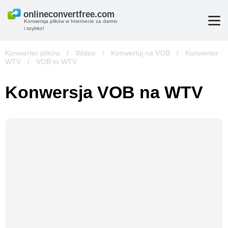
Konwersja plików w Internecie za darmo
i szybko!
Konwerter plików
/
Wideo
/
Konwertuj na VOB
/
Konwerter
WTV
/
VOB to WTV
Konwersja VOB na WTV