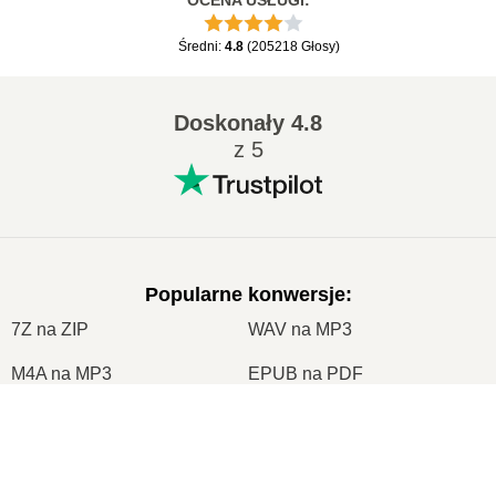
OCENA USŁUGI
:
Średni
:
4.8
(
205218
Głosy
)
Doskonały
4.8
z 5
Popularne konwersje
:
7Z na ZIP
WAV na MP3
M4A na MP3
EPUB na PDF
EPUB na MOBI
WMA na MP3
×
RAR na ZIP
MP3 na OGG