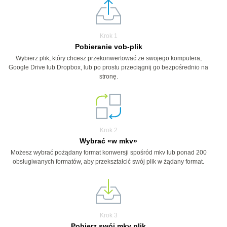
Krok 1
Pobieranie vob-plik
Wybierz plik, który chcesz przekonwertować ze swojego komputera,
Google Drive lub Dropbox, lub po prostu przeciągnij go bezpośrednio na
stronę.
Krok 2
Wybrać «w mkv»
Możesz wybrać pożądany format konwersji spośród mkv lub ponad 200
obsługiwanych formatów, aby przekształcić swój plik w żądany format.
Krok 3
Pobierz swój mkv plik