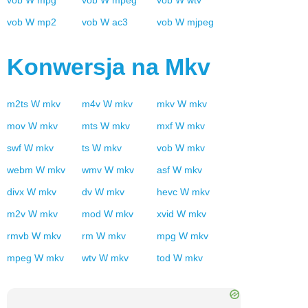
vob
W
mpg
vob
W
mpeg
vob
W
wtv
vob
W
mp2
vob
W
ac3
vob
W
mjpeg
Konwersja na
Mkv
m2ts
W
mkv
m4v
W
mkv
mkv
W
mkv
mov
W
mkv
mts
W
mkv
mxf
W
mkv
swf
W
mkv
ts
W
mkv
vob
W
mkv
webm
W
mkv
wmv
W
mkv
asf
W
mkv
divx
W
mkv
dv
W
mkv
hevc
W
mkv
m2v
W
mkv
mod
W
mkv
xvid
W
mkv
rmvb
W
mkv
rm
W
mkv
mpg
W
mkv
mpeg
W
mkv
wtv
W
mkv
tod
W
mkv