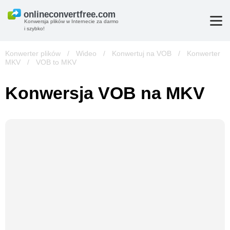
Konwersja plików w Internecie za darmo
i szybko!
Konwerter plików
/
Wideo
/
Konwertuj na VOB
/
Konwerter
MKV
/
VOB to MKV
Konwersja VOB na MKV