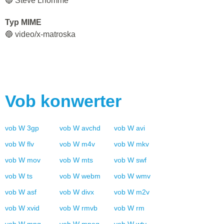
🔵 Steve Lhomme
Typ MIME
🔵 video/x-matroska
Vob
konwerter
vob
W
3gp
vob
W
avchd
vob
W
avi
vob
W
flv
vob
W
m4v
vob
W
mkv
vob
W
mov
vob
W
mts
vob
W
swf
vob
W
ts
vob
W
webm
vob
W
wmv
vob
W
asf
vob
W
divx
vob
W
m2v
vob
W
xvid
vob
W
rmvb
vob
W
rm