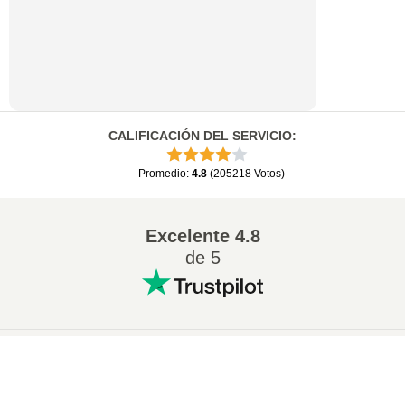
CALIFICACIÓN DEL SERVICIO
:
Promedio
:
4.8
(
205218
Votos
)
Excelente
4.8
de 5
Conversion más popular
:
×
Cambiar 7Z a ZIP
Cambiar WAV a MP3