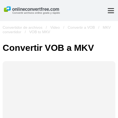
Convertir archivos online gratis y rápido
Convertidor de archivos
/
Video
/
Convertir a VOB
/
MKV
convertidor
/
VOB to MKV
Convertir VOB a MKV