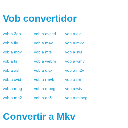
Vob
convertidor
vob
a
3gp
vob
a
avchd
vob
a
avi
vob
a
flv
vob
a
m4v
vob
a
mkv
vob
a
mov
vob
a
mts
vob
a
swf
vob
a
ts
vob
a
webm
vob
a
wmv
vob
a
asf
vob
a
divx
vob
a
m2v
vob
a
xvid
vob
a
rmvb
vob
a
rm
vob
a
mpg
vob
a
mpeg
vob
a
wtv
vob
a
mp2
vob
a
ac3
vob
a
mjpeg
Convertir a
Mkv