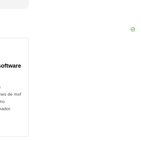
software
n
nes de mxf
 no
nador.