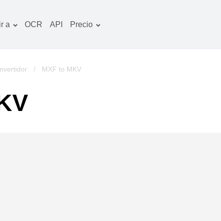
r a
OCR
API
Precio
Plan tarifario
ocumentos convertidor
Paquete de OCR
magines convertidor
vertidor
/
MXF to MKV
udio convertidor
MKV
bros convertidor
chivos convertidor
ideo convertidor
tio web-captura de
ntalla