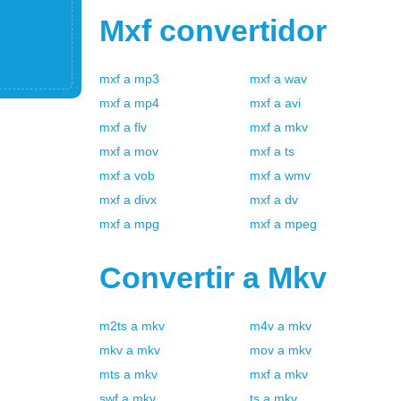
Mxf
convertidor
mxf
a
mp3
mxf
a
wav
mxf
a
mp4
mxf
a
avi
mxf
a
flv
mxf
a
mkv
mxf
a
mov
mxf
a
ts
mxf
a
vob
mxf
a
wmv
mxf
a
divx
mxf
a
dv
mxf
a
mpg
mxf
a
mpeg
Convertir a
Mkv
m2ts
a
mkv
m4v
a
mkv
mkv
a
mkv
mov
a
mkv
mts
a
mkv
mxf
a
mkv
swf
a
mkv
ts
a
mkv