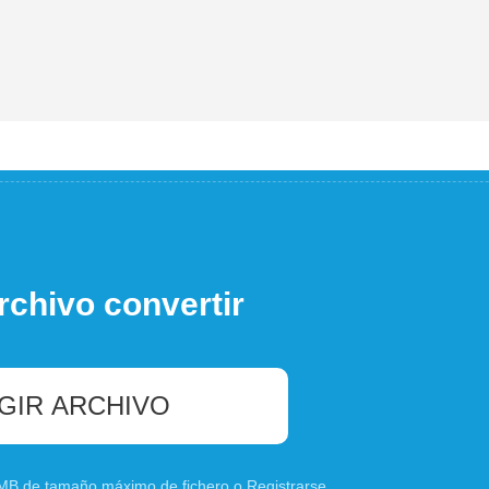
rchivo convertir
GIR ARCHIVO
0 MB de tamaño máximo de fichero o
Registrarse