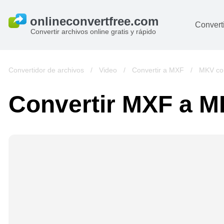
Converti
Convertir archivos online gratis y rápido
D
I
Convertidor de archivos
/
Video
/
Convertir a MXF
/
MKV con
A
Convertir MXF a 
Li
Ar
V
si
pa