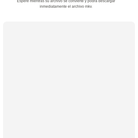
Espere mientras su archivo se convierte y podrá descargar
inmediatamente el archivo mkv.