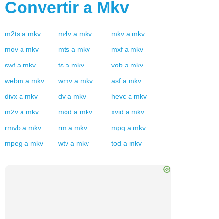
Convertir a
Mkv
m2ts
a
mkv
m4v
a
mkv
mkv
a
mkv
mov
a
mkv
mts
a
mkv
mxf
a
mkv
swf
a
mkv
ts
a
mkv
vob
a
mkv
webm
a
mkv
wmv
a
mkv
asf
a
mkv
divx
a
mkv
dv
a
mkv
hevc
a
mkv
m2v
a
mkv
mod
a
mkv
xvid
a
mkv
rmvb
a
mkv
rm
a
mkv
mpg
a
mkv
mpeg
a
mkv
wtv
a
mkv
tod
a
mkv