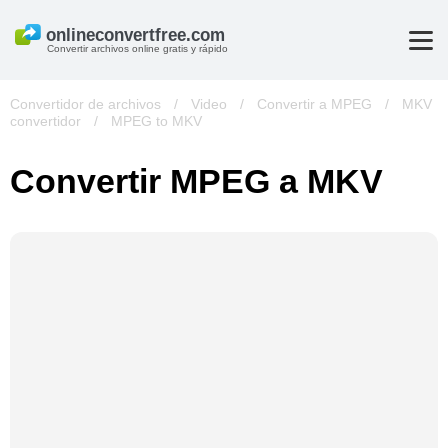
Convertir archivos online gratis y rápido
Convertidor de archivos
/
Video
/
Convertir a MPEG
/
MKV
convertidor
/
MPEG to MKV
Convertir MPEG a MKV