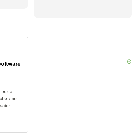
software
n
nes de
nube y no
nador.