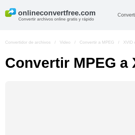
Converti
Convertir archivos online gratis y rápido
D
I
Convertidor de archivos
/
Video
/
Convertir a MPEG
/
XVID 
A
Convertir MPEG a
Li
Ar
V
si
pa