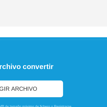
rchivo convertir
GIR ARCHIVO
0 MB de tamaño máximo de fichero o
Registrarse