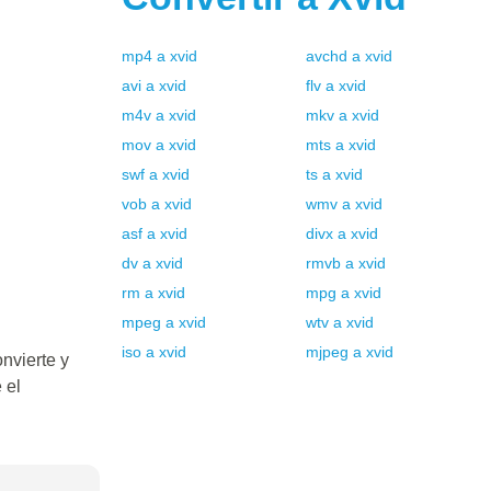
mp4
a
xvid
avchd
a
xvid
avi
a
xvid
flv
a
xvid
m4v
a
xvid
mkv
a
xvid
mov
a
xvid
mts
a
xvid
swf
a
xvid
ts
a
xvid
vob
a
xvid
wmv
a
xvid
asf
a
xvid
divx
a
xvid
dv
a
xvid
rmvb
a
xvid
rm
a
xvid
mpg
a
xvid
mpeg
a
xvid
wtv
a
xvid
iso
a
xvid
mjpeg
a
xvid
nvierte y
 el