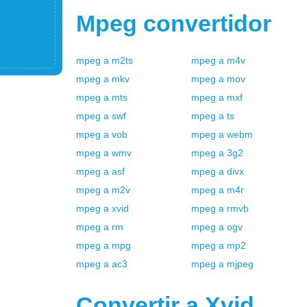
Mpeg
convertidor
mpeg
a
m2ts
mpeg
a
m4v
mpeg
a
mkv
mpeg
a
mov
mpeg
a
mts
mpeg
a
mxf
mpeg
a
swf
mpeg
a
ts
mpeg
a
vob
mpeg
a
webm
mpeg
a
wmv
mpeg
a
3g2
mpeg
a
asf
mpeg
a
divx
mpeg
a
m2v
mpeg
a
m4r
mpeg
a
xvid
mpeg
a
rmvb
mpeg
a
rm
mpeg
a
ogv
mpeg
a
mpg
mpeg
a
mp2
mpeg
a
ac3
mpeg
a
mjpeg
Convertir a
Xvid