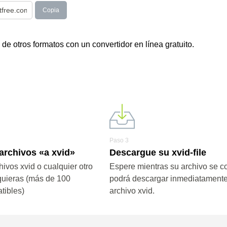
Copia
e otros formatos con un convertidor en línea gratuito.
Paso 3
archivos «a xvid»
Descargue su xvid-file
ivos xvid o cualquier otro
Espere mientras su archivo se co
quieras (más de 100
podrá descargar inmediatamente
tibles)
archivo xvid.