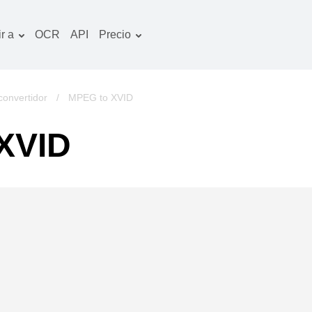
r a
OCR
API
Precio
Plan tarifario
ocumentos convertidor
Paquete de OCR
magines convertidor
convertidor
/
MPEG to XVID
udio convertidor
 XVID
bros convertidor
chivos convertidor
ideo convertidor
tio web-captura de
ntalla