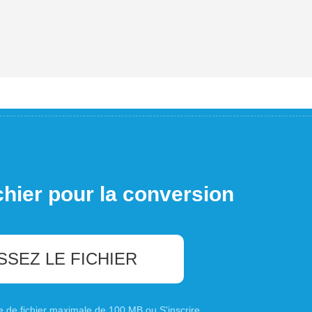
chier pour la conversion
SSEZ LE FICHIER
ille de fichier maximale de 100 MB ou
S'inscrire