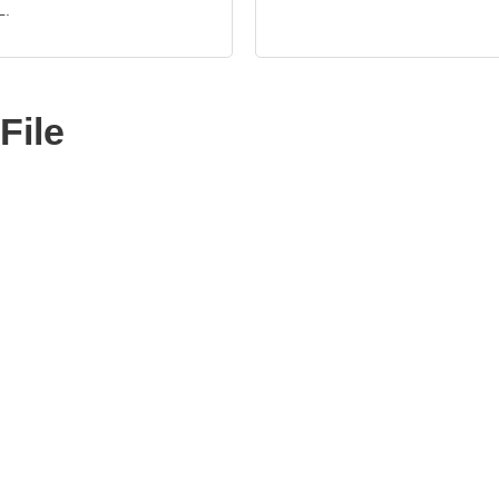
L.
File