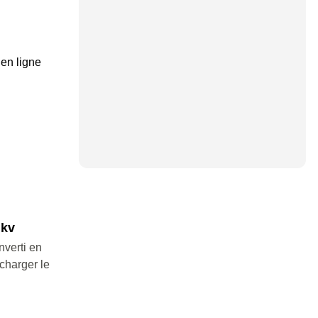
 en ligne
mkv
nverti en
charger le