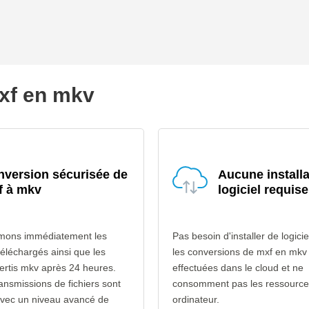
mxf en mkv
version sécurisée de
Aucune installa
f à mkv
logiciel requise
mons immédiatement les
Pas besoin d'installer de logicie
téléchargés ainsi que les
les conversions de mxf en mkv
vertis mkv après 24 heures.
effectuées dans le cloud et ne
ransmissions de fichiers sont
consomment pas les ressource
avec un niveau avancé de
ordinateur.