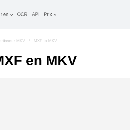
r en
OCR
API
Prix
Plan tarifaire
ocuments convertisseur
Paquet OCR
mage convertisseur
rtisseur MKV
/
MXF to MKV
udio convertisseur
 MXF en MKV
vres convertisseur
rchives convertisseur
idéo convertisseur
te web-capture d'écran