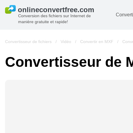
Converti
Conversion des fichiers sur Internet de
manière gratuite et rapide!
D
I
Convertisseur de fichiers
/
Vidéo
/
Convertir en MXF
/
Conve
A
Convertisseur de
Li
A
V
si