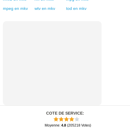
doivent utiliser des lecteurs multimédias spécialisés
capables de lire le format MKV, tels que le lecteur
multimédia VLC.
Développeur
🔵 Steve Lhomme
Type MIME
🔵 video/x-matroska
Mod
convertisseur
mod
en
mp3
mod
en
wav
mod
en
wma
mod
en
mp4
mod
en
3gp
mod
en
avi