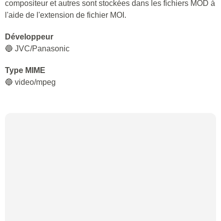
dur est utilisé pour stocker les données MOD. Le format est
comparable à d'autres formats de fichier tels que MPEG-2,
bien qu'il soit encore utilisé dans certains cas par des
équipements utilisés dans l'enregistrement vidéo. Les
vidéos haute définition et standard peuvent utiliser ce format.
Détails techniques
🔵 Les fichiers MOD peuvent être visualisés par tout
dispositif qui prend en charge les fichiers vidéo MPEG-2. Ils
peuvent également être lus par des lecteurs DVD car ils sont
conformes aux normes DVD-vidéo. Le renommage des
fichiers MOD et TOD en fichiers MPEG est possible et cela
modifie le type de fichier en raison de similitudes existantes.
Les fichiers lisent des vidéos avec une résolution maximale
de 720*480 en termes de résolution avec un signal de 480i
ou 576i et également avec des ratios d'affichage de 4:3 ou
16:9. Les métadonnées telles que la date, l'heure, le
compositeur et autres sont stockées dans les fichiers MOD à
l'aide de l'extension de fichier MOI.