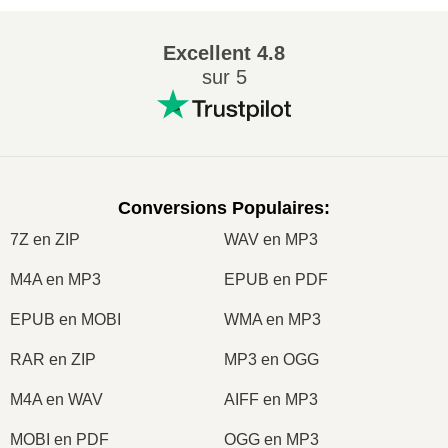
mod
en
flv
mod
en
m4v
mod
en
mkv
mod
en
mov
mod
en
swf
mod
en
vob
mod
en
wmv
mod
en
mpg
mod
en
mpeg
Convertir en
Mkv
m2ts
en
mkv
m4v
en
mkv
mkv
en
mkv
mov
en
mkv
mts
en
mkv
mxf
en
mkv
swf
en
mkv
ts
en
mkv
vob
en
mkv
webm
en
mkv
wmv
en
mkv
asf
en
mkv
divx
en
mkv
dv
en
mkv
hevc
en
mkv
m2v
en
mkv
mod
en
mkv
xvid
en
mkv
rmvb
en
mkv
rm
en
mkv
mpg
en
mkv
mpeg
en
mkv
wtv
en
mkv
tod
en
mkv