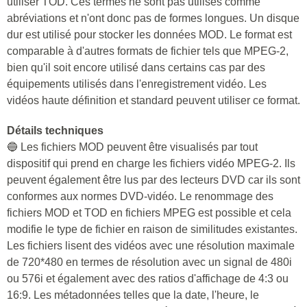
.mod
Catégorie de
🔵
video
Programme
🔵 VLC Media Player
🔵 Windows Media Player
Le programme principal
🔵 Quicktime Player
Description
🔵 Les fichiers MOD sont une création de Panasonic et JVC
et étaient utilisés pour enregistrer des vidéos à l'aide de
caméscopes sans bande. MOD est utilisé par les appareils
photo de Panasonic et Canon. Panasonic peut également
utiliser TOD. Ces termes ne sont pas utilisés comme
abréviations et n'ont donc pas de formes longues. Un disque