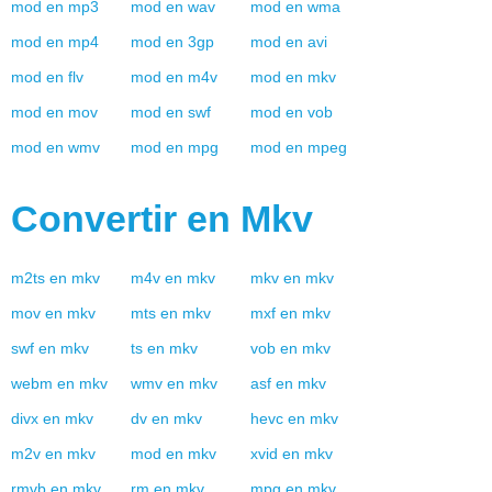
🔵 MKV Matroska est un format de conteneur multimédia
open-source qui prend en charge plusieurs pistes audio et
sous-titres dans le même fichier. C'est le type de fichier le
plus pratique pour ajouter une grande quantité de données,
telles que des vidéos, des audios, des textes et diverses
images. Il s'agit d'un format RAW que vous pouvez ensuite
retourner et séparer en fonction des pistes de données
nécessaires.
Détails techniques
🔵
Que ce soit pour la vidéo, l'audio, les sous-titres ou l'image,
chaque fichier est stocké dans une ligne de données
distincte. C'est très similaire au format MP4 ou AVI, bien que
lorsque les utilisateurs empaquettent un fichier MKV, ils
regroupent rarement toutes les pistes dans le fichier. De
nombreux lecteurs multimédias ne prennent même pas en
charge le format vidéo MKV ; par conséquent, les utilisateurs