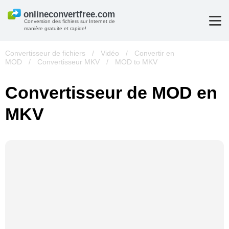
Conversion des fichiers sur Internet de
manière gratuite et rapide!
Convertisseur de fichiers
/
Vidéo
/
Convertir en
MOD
/
Convertisseur MKV
/
MOD to MKV
Convertisseur de MOD en
MKV