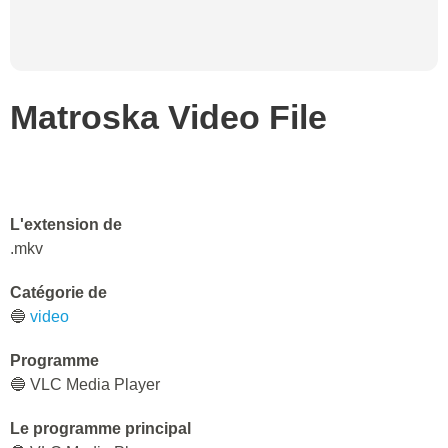
Développeur
🔵 JVC/Panasonic
Type MIME
🔵 video/mpeg