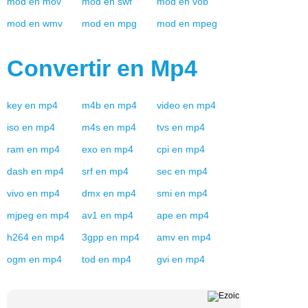
mod
en
mov
mod
en
swf
mod
en
vob
mod
en
wmv
mod
en
mpg
mod
en
mpeg
Convertir en
Mp4
key
en
mp4
m4b
en
mp4
video
en
mp4
iso
en
mp4
m4s
en
mp4
tvs
en
mp4
ram
en
mp4
exo
en
mp4
cpi
en
mp4
dash
en
mp4
srf
en
mp4
sec
en
mp4
vivo
en
mp4
dmx
en
mp4
smi
en
mp4
mjpeg
en
mp4
av1
en
mp4
ape
en
mp4
h264
en
mp4
3gpp
en
mp4
amv
en
mp4
ogm
en
mp4
tod
en
mp4
gvi
en
mp4