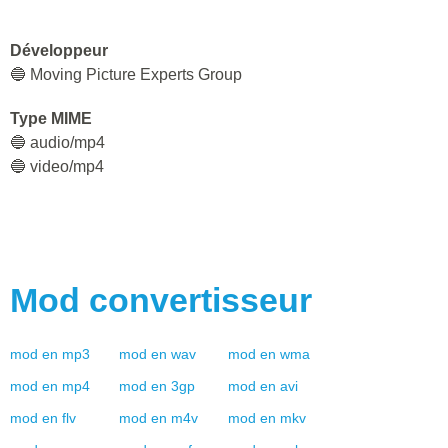
Développeur
🔵 Moving Picture Experts Group
Type MIME
🔵 audio/mp4
🔵 video/mp4
Mod
convertisseur
mod
en
mp3
mod
en
wav
mod
en
wma
mod
en
mp4
mod
en
3gp
mod
en
avi
mod
en
flv
mod
en
m4v
mod
en
mkv