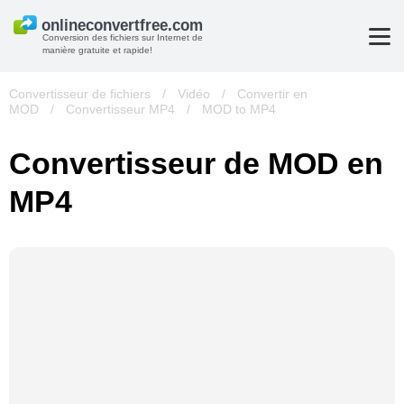
Conversion des fichiers sur Internet de
manière gratuite et rapide!
Convertisseur de fichiers
/
Vidéo
/
Convertir en
MOD
/
Convertisseur MP4
/
MOD to MP4
Convertisseur de MOD en
MP4