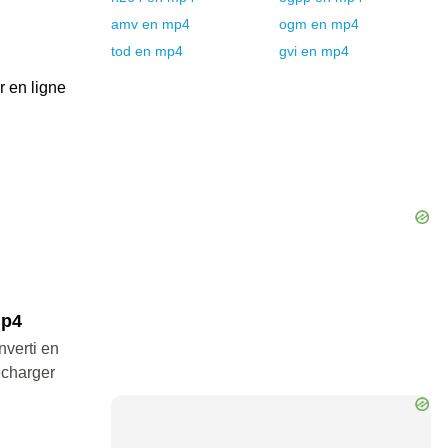
amv
en
mp4
ogm
en
mp4
tod
en
mp4
gvi
en
mp4
r en ligne
mp4
nverti en
écharger