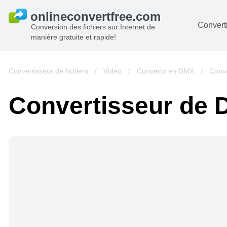
Converti
Conversion des fichiers sur Internet de
manière gratuite et rapide!
D
I
Convertisseur de fichiers
/
Vidéo
/
Convertir en DMX
/
Conv
A
Convertisseur de
Li
A
V
si