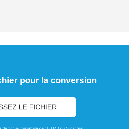
chier pour la conversion
SSEZ LE FICHIER
ille de fichier maximale de 100 MB ou
S'inscrire