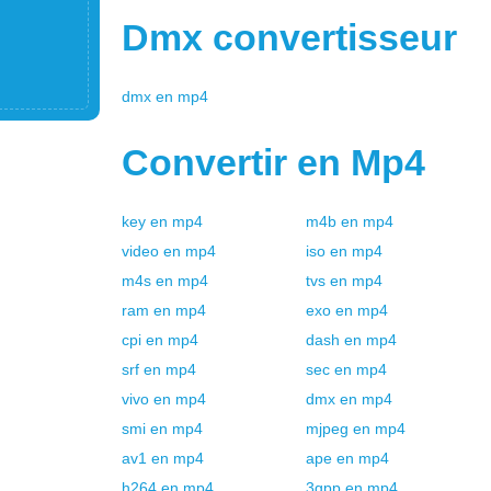
Dmx
convertisseur
dmx
en
mp4
Convertir en
Mp4
key
en
mp4
m4b
en
mp4
video
en
mp4
iso
en
mp4
m4s
en
mp4
tvs
en
mp4
ram
en
mp4
exo
en
mp4
cpi
en
mp4
dash
en
mp4
srf
en
mp4
sec
en
mp4
vivo
en
mp4
dmx
en
mp4
smi
en
mp4
mjpeg
en
mp4
av1
en
mp4
ape
en
mp4
h264
en
mp4
3gpp
en
mp4