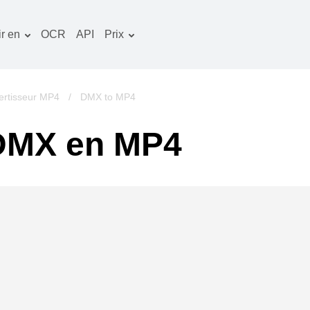
r en
OCR
API
Prix
Plan tarifaire
ocuments convertisseur
Paquet OCR
mage convertisseur
ertisseur MP4
/
DMX to MP4
udio convertisseur
 DMX en MP4
vres convertisseur
rchives convertisseur
idéo convertisseur
te web-capture d'écran