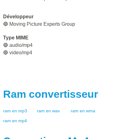
Développeur
🔵 Moving Picture Experts Group
Type MIME
🔵 audio/mp4
🔵 video/mp4
Ram
convertisseur
ram
en
mp3
ram
en
wav
ram
en
wma
ram
en
mp4