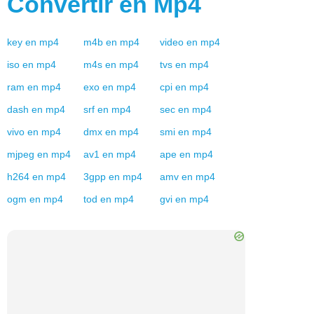
Convertir en
Mp4
key
en
mp4
m4b
en
mp4
video
en
mp4
iso
en
mp4
m4s
en
mp4
tvs
en
mp4
ram
en
mp4
exo
en
mp4
cpi
en
mp4
dash
en
mp4
srf
en
mp4
sec
en
mp4
vivo
en
mp4
dmx
en
mp4
smi
en
mp4
mjpeg
en
mp4
av1
en
mp4
ape
en
mp4
h264
en
mp4
3gpp
en
mp4
amv
en
mp4
ogm
en
mp4
tod
en
mp4
gvi
en
mp4