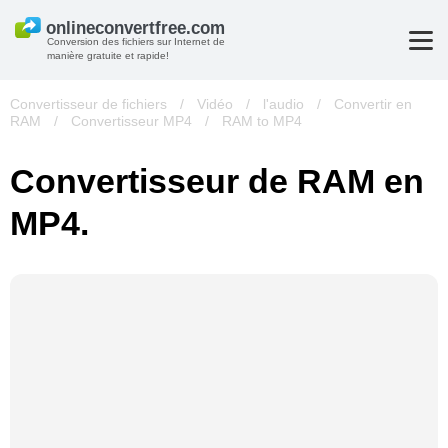
Conversion des fichiers sur Internet de
manière gratuite et rapide!
Convertisseur de fichiers
/
Vidéo
/
l'audio
/
Convertir en
RAM
/
Convertisseur MP4
/
RAM to MP4
Convertisseur de RAM en
MP4.