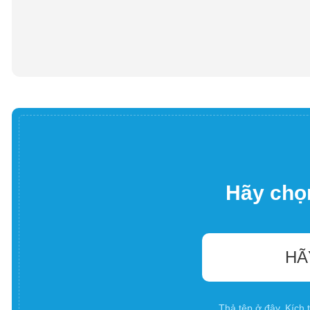
Hãy chọn
HÃ
Thả tệp ở đây. Kích