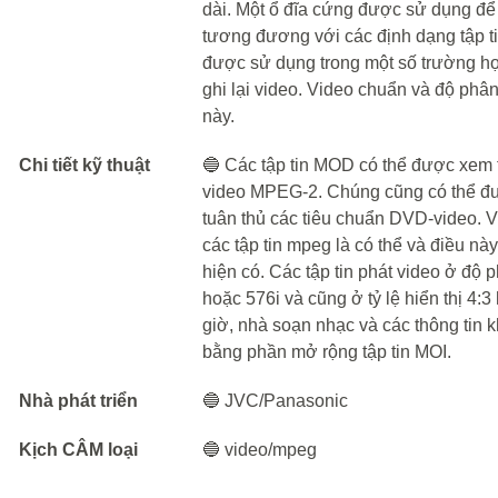
dài. Một ổ đĩa cứng được sử dụng để
tương đương với các định dạng tập 
được sử dụng trong một số trường hợp
ghi lại video. Video chuẩn và độ phâ
này.
Chi tiết kỹ thuật
🔵 Các tập tin MOD có thể được xem trê
video MPEG-2. Chúng cũng có thể đ
tuân thủ các tiêu chuẩn DVD-video. V
các tập tin mpeg là có thể và điều này
hiện có. Các tập tin phát video ở độ p
hoặc 576i và cũng ở tỷ lệ hiển thị 4:
giờ, nhà soạn nhạc và các thông tin 
bằng phần mở rộng tập tin MOI.
Nhà phát triển
🔵 JVC/Panasonic
Kịch CÂM loại
🔵 video/mpeg