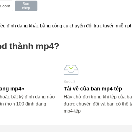
Sao
chép
u định dạng khác bằng công cụ chuyển đổi trực tuyến miễn phi
od thành mp4?
Bước 3
«sang mp4»
Tải về của bạn mp4 tệp
oặc bất kỳ định dạng nào
Hãy chờ đợi trong khi tệp của b
ần (hơn 100 định dạng
được chuyển đổi và bạn có thể tả
mp4-tệp