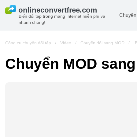
Chuyển 
Biến đổi tệp trong mạng Internet miễn phí và
nhanh chóng!
Ta
đô
Hi
Công cụ chuyển đổi tệp
/
Video
/
Chuyển đổi sang MOD
/
.
đô
Â
Chuyển MOD sang
ch
Sá
Lư
đô
Vi
đô
t