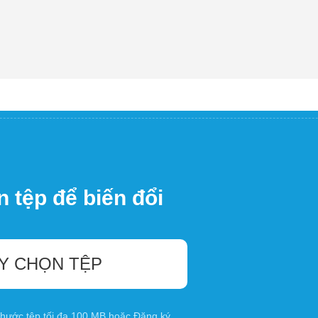
 tệp để biến đổi
Y CHỌN TỆP
 thước tệp tối đa 100 MB hoặc
Đăng ký