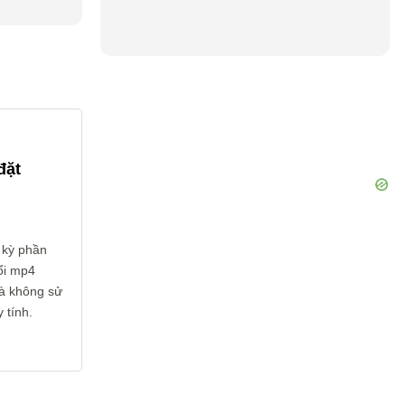
đặt
 kỳ phần
ổi mp4
và không sử
 tính.