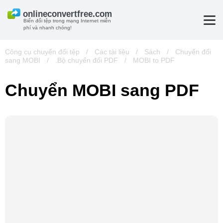
Biến đổi tệp trong mạng Internet miễn
phí và nhanh chóng!
Công cụ chuyển đổi tệp
/
Các tài liệu
/
Sách
/
Chuyển đổi
sang MOBI
/
.Bộ chuyển đổi PDF
/
MOBI to PDF
Chuyển MOBI sang PDF