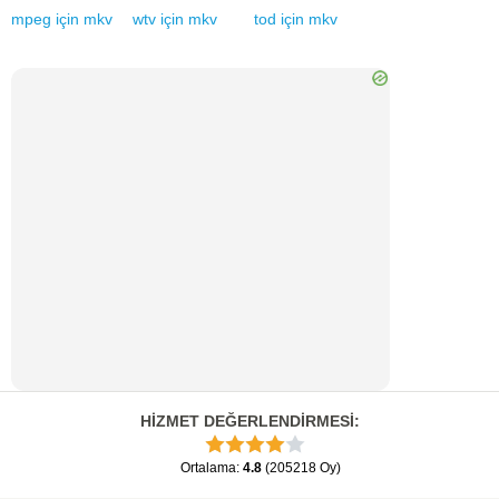
mpeg
için
mkv
wtv
için
mkv
tod
için
mkv
HİZMET DEĞERLENDİRMESİ
:
Ortalama
:
4.8
(
205218
Oy
)