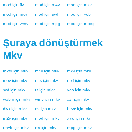
mod
için
flv
mod
için
m4v
mod
için
mkv
mod
için
mov
mod
için
swf
mod
için
vob
mod
için
wmv
mod
için
mpg
mod
için
mpeg
Şuraya dönüştürmek
Mkv
m2ts
için
mkv
m4v
için
mkv
mkv
için
mkv
mov
için
mkv
mts
için
mkv
mxf
için
mkv
swf
için
mkv
ts
için
mkv
vob
için
mkv
webm
için
mkv
wmv
için
mkv
asf
için
mkv
divx
için
mkv
dv
için
mkv
hevc
için
mkv
m2v
için
mkv
mod
için
mkv
xvid
için
mkv
rmvb
için
mkv
rm
için
mkv
mpg
için
mkv