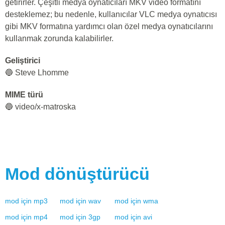
getirirler. Çeşitli medya oynatıcıları MKV video formatını
desteklemez; bu nedenle, kullanıcılar VLC medya oynatıcısı
gibi MKV formatına yardımcı olan özel medya oynatıcılarını
kullanmak zorunda kalabilirler.
Geliştirici
🔵 Steve Lhomme
MIME türü
🔵 video/x-matroska
Mod
dönüştürücü
mod
için
mp3
mod
için
wav
mod
için
wma
mod
için
mp4
mod
için
3gp
mod
için
avi