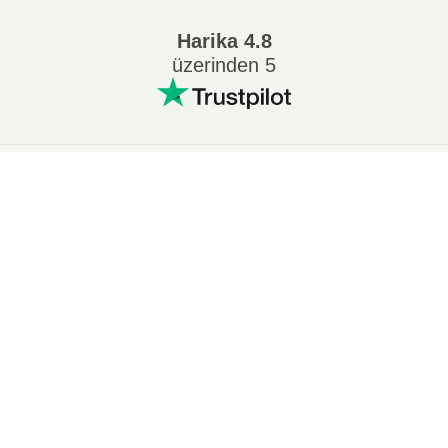
Harika
4.8
üzerinden 5
Popüler Dönüşümler
:
×
7Z ZIP dönüştürmek
WAV MP3 dönüştürmek
Now Playing
M4A MP3 dönüştürmek
EPUB PDF dönüştürmek
Play Video
EPUB MOBI dönüştürmek
WMA MP3 dönüştürmek
×
📁 FOLDER Dosyasını ZIP'e Dönüştürme (Basit Kılavuz)
RAR ZIP dönüştürmek
MP3 OGG dönüştürmek
M4A WAV dönüştürmek
AIFF MP3 dönüştürmek
MOBI PDF dönüştürmek
OGG MP3 dönüştürmek
Play