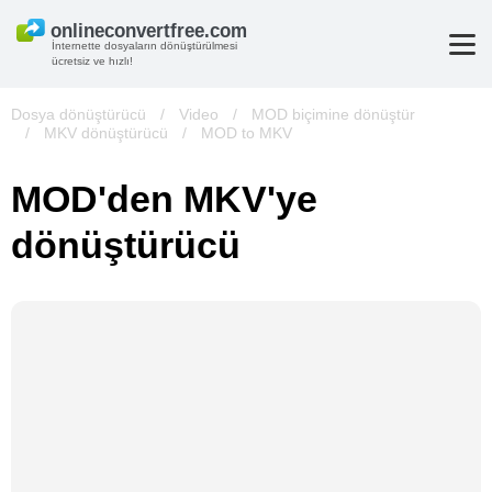
İnternette dosyaların dönüştürülmesi
ücretsiz ve hızlı!
Dosya dönüştürücü
/
Video
/
MOD biçimine dönüştür
/
MKV dönüştürücü
/
MOD to MKV
MOD'den MKV'ye
dönüştürücü