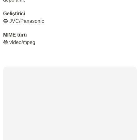
Geliştirici
🔵 JVC/Panasonic
MIME türü
🔵 video/mpeg