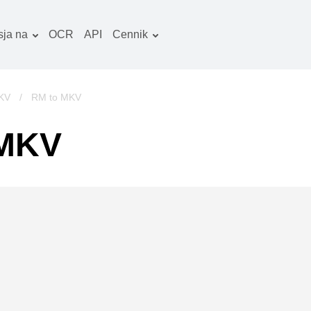
ja na
OCR
API
Cennik
Plan taryfowy
okumenty konwerter
Pakiet OCR
braz konwerter
KV
/
RM to MKV
iki audio konwerter
 MKV
ooks konwerter
rchiwa konwerter
iki wideo konwerter
trona www-zrzuty
kranu