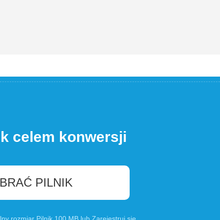
ik celem konwersji
BRAĆ PILNIK
lny rozmiar Pilnik 100 MB lub
Zarejestruj się