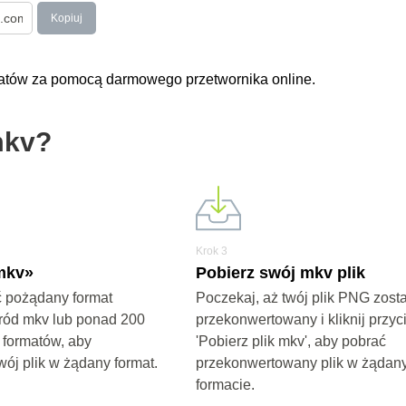
Kopiuj
rmatów za pomocą darmowego przetwornika online.
mkv?
Krok 3
mkv»
Pobierz swój mkv plik
 pożądany format
Poczekaj, aż twój plik PNG zost
ród mkv lub ponad 200
przekonwertowany i kliknij przyc
 formatów, aby
'Pobierz plik mkv', aby pobrać
wój plik w żądany format.
przekonwertowany plik w żądan
formacie.