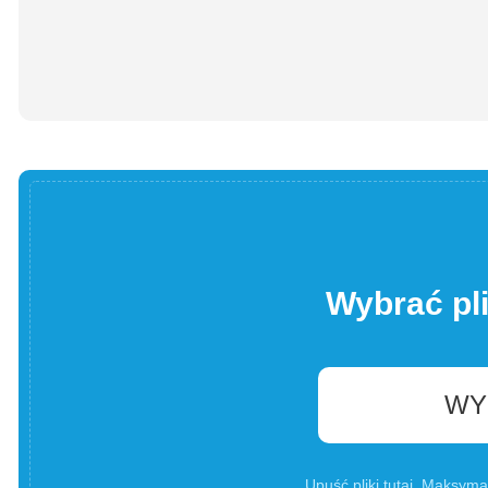
Wybrać pl
WY
Upuść pliki tutaj. Maksyma