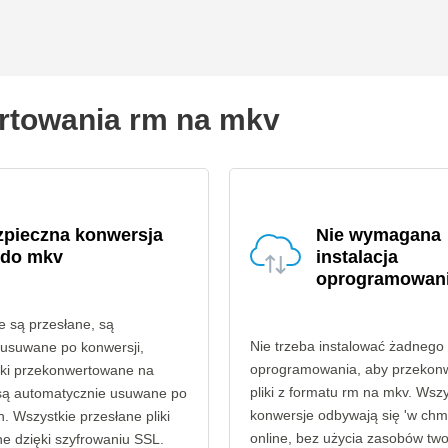
ertowania rm na mkv
zpieczna konwersja
Nie wymagana
 do mkv
instalacja
oprogramowan
re są przesłane, są
Nie trzeba instalować żadnego
 usuwane po konwersji,
oprogramowania, aby przekon
liki przekonwertowane na
pliki z formatu rm na mkv. Wszy
są automatycznie usuwane po
konwersje odbywają się 'w chmu
. Wszystkie przesłane pliki
online, bez użycia zasobów tw
e dzięki szyfrowaniu SSL.