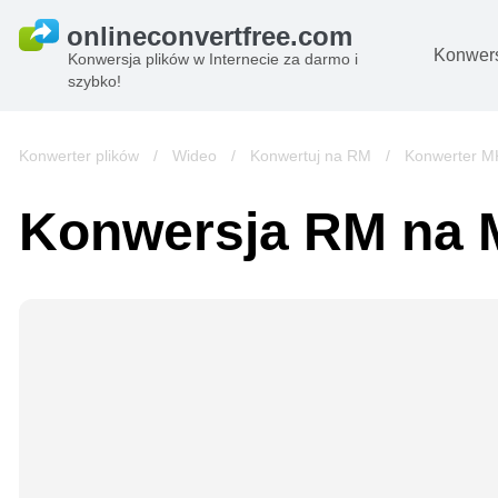
Konwers
Konwersja plików w Internecie za darmo i
szybko!
D
O
Konwerter plików
/
Wideo
/
Konwertuj na RM
/
Konwerter M
Pl
Konwersja RM na
B
A
Pl
s
e