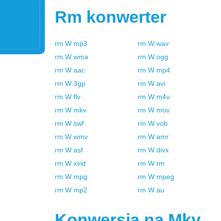
Rm
konwerter
rm
W
mp3
rm
W
wav
rm
W
wma
rm
W
ogg
rm
W
aac
rm
W
mp4
rm
W
3gp
rm
W
avi
rm
W
flv
rm
W
m4v
rm
W
mkv
rm
W
mov
rm
W
swf
rm
W
vob
rm
W
wmv
rm
W
amr
rm
W
asf
rm
W
divx
rm
W
xvid
rm
W
rm
rm
W
mpg
rm
W
mpeg
rm
W
mp2
rm
W
au
Konwersja na
Mkv