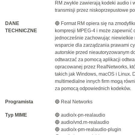
RM zwykle zawierają kodeki audio i
transmisji przez niskoprzepustowe po
DANE
🔵 Format RM opiera się na zmodyfi
TECHNICZNE
kompresji MPEG-4 i może zapewnić d
jednocześnie zachowując niewielkie 
wsparcie dla zarządzania prawami c
autorskie przed nieautoryzowanym do
odtwarzać za pomocą aplikacji odtwa
opracowanej przez RealNetworks, któr
takich jak Windows, macOS i Linux. 
multimedialne innych firm mogą równ
za pomocą odpowiednich kodeków.
Programista
🔵 Real Networks
Typ MIME
🔵 audio/x-pn-realaudio
🔵 audio/vnd.rn-realaudio
🔵 audio/x-pm-realaudio-plugin