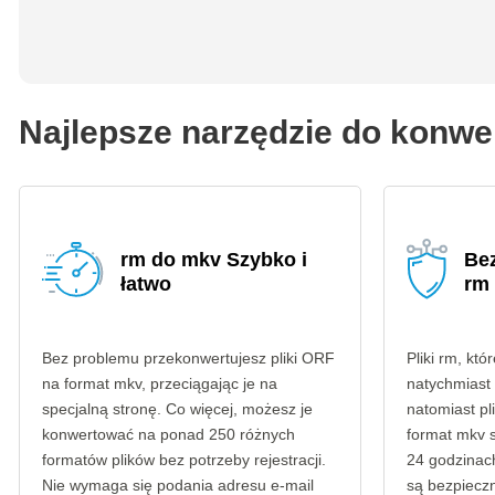
Najlepsze narzędzie do konw
rm do mkv Szybko i
Be
łatwo
rm
Bez problemu przekonwertujesz pliki ORF
Pliki rm, któ
na format mkv, przeciągając je na
natychmiast
specjalną stronę. Co więcej, możesz je
natomiast p
konwertować na ponad 250 różnych
format mkv 
formatów plików bez potrzeby rejestracji.
24 godzinach
Nie wymaga się podania adresu e-mail
są bezpieczn