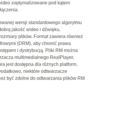
 wideo zoptymalizowane pod kątem
łączenia.
kowanej wersji standardowego algorytmu
obrą jakość wideo i dźwięku,
rozmiary plików. Format zawiera również
yfrowymi (DRM), aby chronić prawa
stępem i dystrybucją. Pliki RM można
rzacza multimedialnego RealPlayer,
a jest dostępna dla różnych platform,
Dodatkowo, niektóre odtwarzacze
ież być zdolne do odtwarzania plików RM