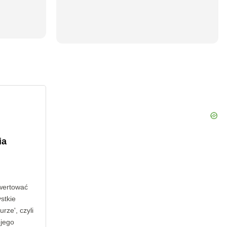
ia
wertować
stkie
rze', czyli
ojego