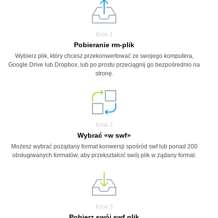
Krok 1
Pobieranie rm-plik
Wybierz plik, który chcesz przekonwertować ze swojego komputera,
Google Drive lub Dropbox, lub po prostu przeciągnij go bezpośrednio na
stronę.
Krok 2
Wybrać «w swf»
Możesz wybrać pożądany format konwersji spośród swf lub ponad 200
obsługiwanych formatów, aby przekształcić swój plik w żądany format.
Krok 3
Pobierz swój swf plik