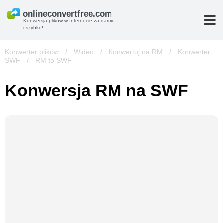
Konwersja plików w Internecie za darmo
i szybko!
Konwerter plików
/
Wideo
/
Konwertuj na RM
/
Konwerter
SWF
/
RM to SWF
Konwersja RM na SWF