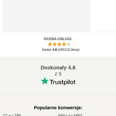
OCENA USŁUGI
:
Średni
:
4.8
(
205218
Głosy
)
Doskonały
4.8
z 5
Popularne konwersje
:
7Z na ZIP
WAV na MP3