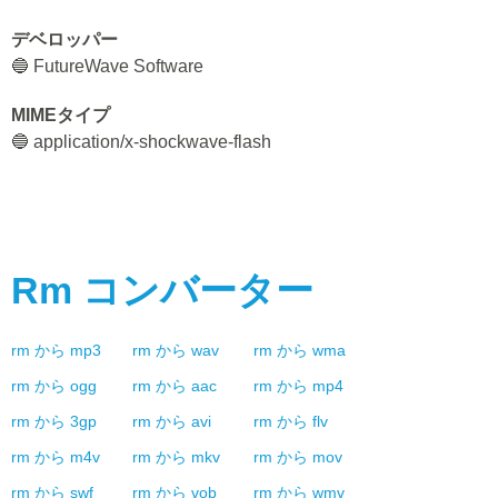
デベロッパー
🔵 FutureWave Software
MIMEタイプ
🔵 application/x-shockwave-flash
Rm
コンバーター
rm
から
mp3
rm
から
wav
rm
から
wma
rm
から
ogg
rm
から
aac
rm
から
mp4
rm
から
3gp
rm
から
avi
rm
から
flv
rm
から
m4v
rm
から
mkv
rm
から
mov
rm
から
swf
rm
から
vob
rm
から
wmv