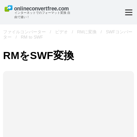
インターネットでのフォーマット変換 自
由で速い！
ファイルコンバーター
/
ビデオ
/
RMに変換
/
SWFコンバー
ター
/
RM to SWF
RMをSWF変換