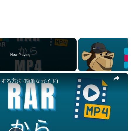
Now Playing
×
変換する方法 (簡単なガイド)