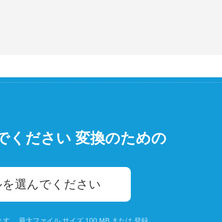
でください 変換のための
ルを選んでください
。 最大ファイル サイズ 100 MB または
登録