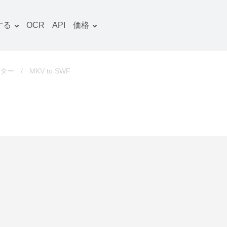
する
OCR
API
価格
料金プラン
文書 コンバーター
OCRパッケージ
画像 コンバーター
ーター
/
MKV to SWF
音声 コンバーター
ooks コンバーター
ファイルアーカイブ コン
バーター
動画 コンバーター
ウェブサイト-スクリーン
ショット