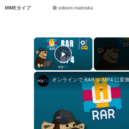
MIMEタイプ
🔵 video/x-matroska
×
Play Video
オンラインで RAR を MP4 に