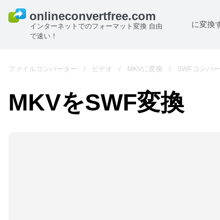
に変換
インターネットでのフォーマット変換 自由
で速い！
ファイルコンバーター
/
ビデオ
/
MKVに変換
/
SWFコンバ
MKVをSWF変換
B