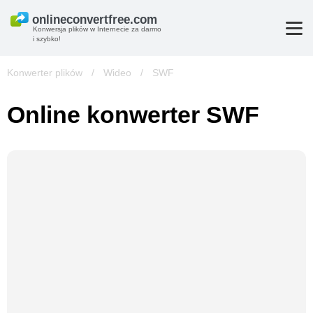
Konwersja plików w Internecie za darmo
i szybko!
Konwerter plików
/
Wideo
/
SWF
Online konwerter SWF