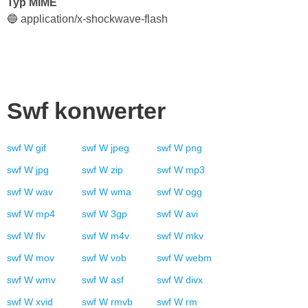
Typ MIME
🔵 application/x-shockwave-flash
Swf
konwerter
swf
W
gif
swf
W
jpeg
swf
W
png
swf
W
jpg
swf
W
zip
swf
W
mp3
swf
W
wav
swf
W
wma
swf
W
ogg
swf
W
mp4
swf
W
3gp
swf
W
avi
swf
W
flv
swf
W
m4v
swf
W
mkv
swf
W
mov
swf
W
vob
swf
W
webm
swf
W
wmv
swf
W
asf
swf
W
divx
swf
W
xvid
swf
W
rmvb
swf
W
rm