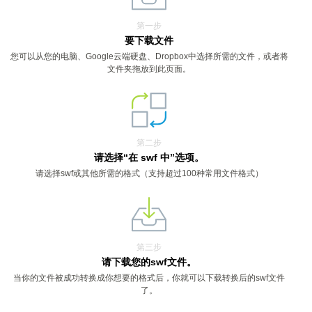
第一步
要下载文件
您可以从您的电脑、Google云端硬盘、Dropbox中选择所需的文件，或者将
文件夹拖放到此页面。
第二步
请选择“在 swf 中”选项。
请选择swf或其他所需的格式（支持超过100种常用文件格式）
第三步
请下载您的swf文件。
当你的文件被成功转换成你想要的格式后，你就可以下载转换后的swf文件
了。