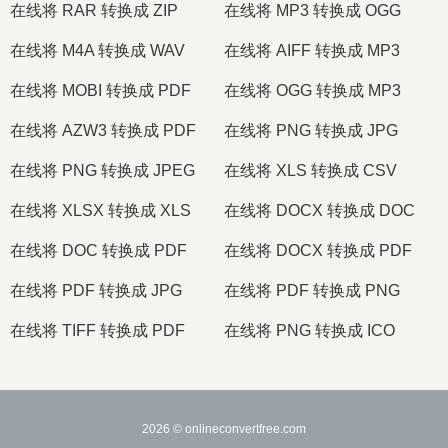
在线将 RAR 转换成 ZIP
在线将 MP3 转换成 OGG
在线将 M4A 转换成 WAV
在线将 AIFF 转换成 MP3
在线将 MOBI 转换成 PDF
在线将 OGG 转换成 MP3
在线将 AZW3 转换成 PDF
在线将 PNG 转换成 JPG
在线将 PNG 转换成 JPEG
在线将 XLS 转换成 CSV
在线将 XLSX 转换成 XLS
在线将 DOCX 转换成 DOC
在线将 DOC 转换成 PDF
在线将 DOCX 转换成 PDF
在线将 PDF 转换成 JPG
在线将 PDF 转换成 PNG
在线将 TIFF 转换成 PDF
在线将 PNG 转换成 ICO
2026
© onlineconvertfree.com