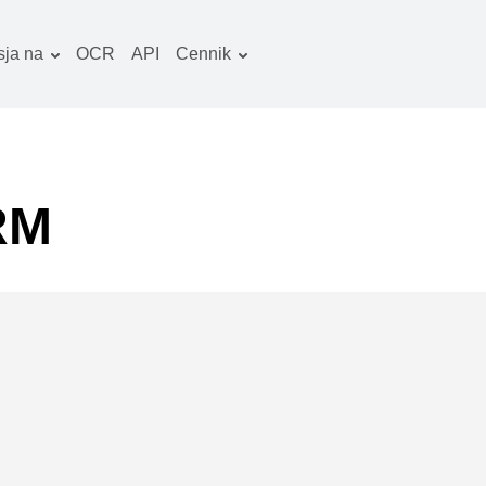
ja na
OCR
API
Cennik
Plan taryfowy
okumenty konwerter
Pakiet OCR
braz konwerter
iki audio konwerter
RM
ooks konwerter
rchiwa konwerter
iki wideo konwerter
trona www-zrzuty
kranu