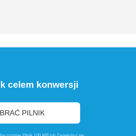
ik celem konwersji
BRAĆ PILNIK
lny rozmiar Pilnik 100 MB lub
Zarejestruj się