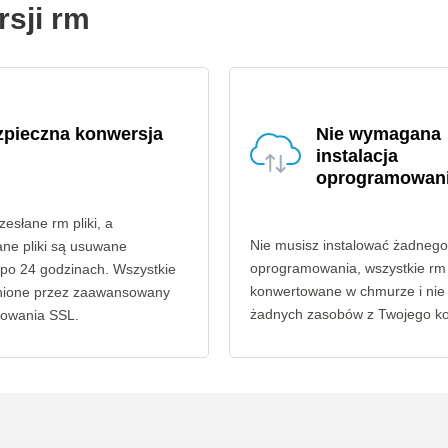
rsji rm
zpieczna konwersja
Nie wymagana
instalacja
oprogramowan
słane rm pliki, a
Nie musisz instalować żadnego
ne pliki są usuwane
oprogramowania, wszystkie rm p
 po 24 godzinach. Wszystkie
konwertowane w chmurze i ni
ronione przez zaawansowany
żadnych zasobów z Twojego k
rowania SSL.