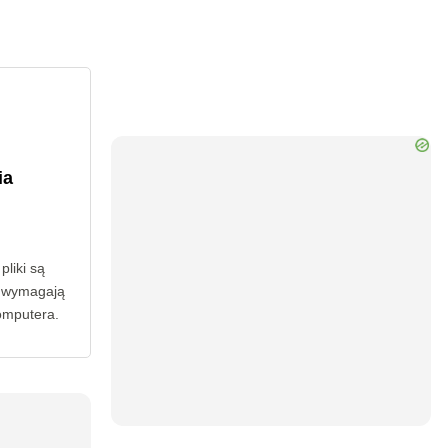
ia
liki są
e wymagają
omputera.