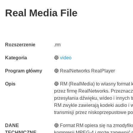
Real Media File
Rozszerzenie
.rm
Kategoria
🔵
video
Program główny
🔵 RealNetworks RealPlayer
Opis
🔵 RM (RealMedia) to własny format
przez firmę RealNetworks. Przeznacz
przesyłania dźwięku, wideo i innych tr
RM zwykle zawierają kodeki audio i
transmisji przez niskoprzepustowe po
DANE
🔵 Format RM opiera się na zmodyfi
TECHNICZNE
kompresji MPEG-4 i może zapewnić d