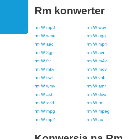
Rm
konwerter
rm
W
mp3
rm
W
wav
rm
W
wma
rm
W
ogg
rm
W
aac
rm
W
mp4
rm
W
3gp
rm
W
avi
rm
W
flv
rm
W
m4v
rm
W
mkv
rm
W
mov
rm
W
swf
rm
W
vob
rm
W
wmv
rm
W
amr
rm
W
asf
rm
W
divx
rm
W
xvid
rm
W
rm
rm
W
mpg
rm
W
mpeg
rm
W
mp2
rm
W
au
Konwersja na
Rm