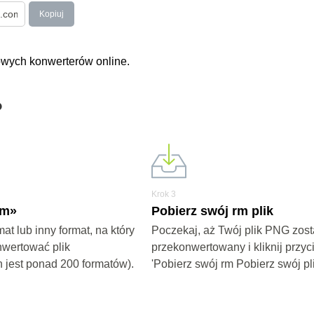
Kopiuj
wych konwerterów online.
?
Krok 3
rm»
Pobierz swój rm plik
at lub inny format, na który
Poczekaj, aż Twój plik PNG zost
nwertować plik
przekonwertowany i kliknij przyc
 jest ponad 200 formatów).
'Pobierz swój rm Pobierz swój pli