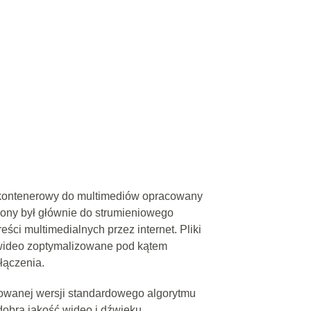
 kontenerowy do multimediów opracowany
ony był głównie do strumieniowego
eści multimedialnych przez internet. Pliki
 wideo zoptymalizowane pod kątem
łączenia.
kowanej wersji standardowego algorytmu
obrą jakość wideo i dźwięku,