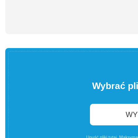
Wybrać pl
WY
Upuść pliki tutaj. Maksyma