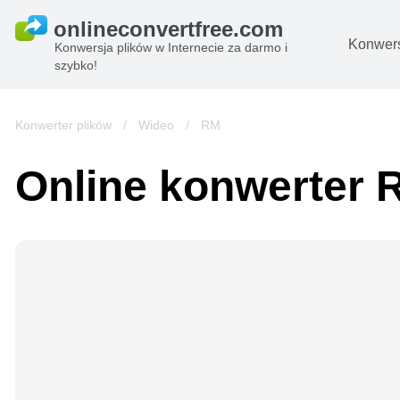
Konwers
Konwersja plików w Internecie za darmo i
szybko!
D
O
Konwerter plików
/
Wideo
/
RM
Pl
Online konwerter 
B
A
Pl
s
e