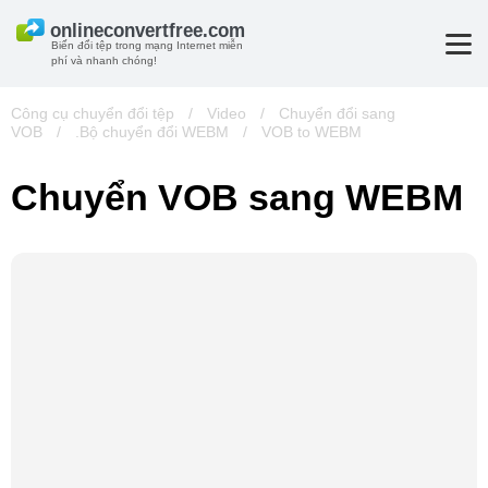
Biến đổi tệp trong mạng Internet miễn
phí và nhanh chóng!
Công cụ chuyển đổi tệp
/
Video
/
Chuyển đổi sang
VOB
/
.Bộ chuyển đổi WEBM
/
VOB to WEBM
Chuyển VOB sang WEBM