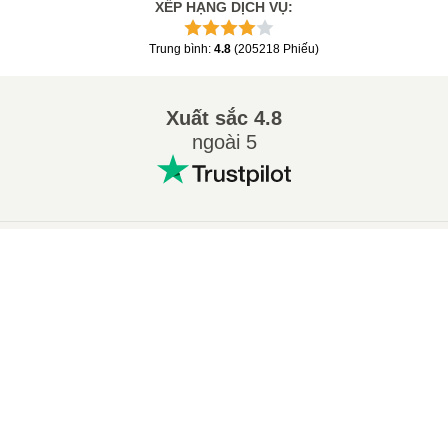
XẾP HẠNG DỊCH VỤ
:
Trung bình
:
4.8
(
205218
Phiếu
)
Xuất sắc
4.8
ngoài 5
Các chuyển đổi phổ biến
:
×
Сhuyển 7Z sang ZIP
Сhuyển WAV sang MP3
Сhuyển M4A sang MP3
Сhuyển EPUB sang PDF
Сhuyển EPUB sang MOBI
Сhuyển WMA sang MP3
×
🎧 Cách chuyển đổi MP4 sang WAV trực tuyến – Miễn phí & Không cần ứng dụng
Сhuyển RAR sang ZIP
Сhuyển MP3 sang OGG