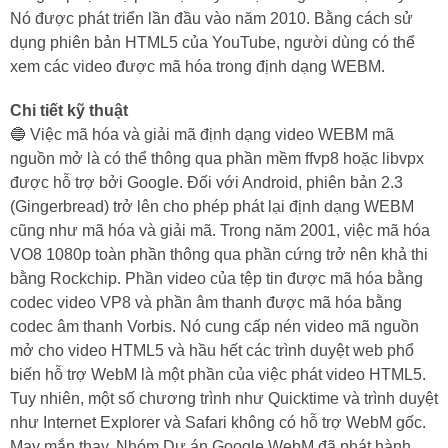
Nó được phát triển lần đầu vào năm 2010. Bằng cách sử
dụng phiên bản HTML5 của YouTube, người dùng có thể
xem các video được mã hóa trong định dạng WEBM.
Chi tiết kỹ thuật
🔵 Việc mã hóa và giải mã định dạng video WEBM mã
nguồn mở là có thể thông qua phần mềm ffvp8 hoặc libvpx
được hỗ trợ bởi Google. Đối với Android, phiên bản 2.3
(Gingerbread) trở lên cho phép phát lại định dạng WEBM
cũng như mã hóa và giải mã. Trong năm 2001, việc mã hóa
VO8 1080p toàn phần thông qua phần cứng trở nên khả thi
bằng Rockchip. Phần video của tệp tin được mã hóa bằng
codec video VP8 và phần âm thanh được mã hóa bằng
codec âm thanh Vorbis. Nó cung cấp nén video mã nguồn
mở cho video HTML5 và hầu hết các trình duyệt web phổ
biến hỗ trợ WebM là một phần của việc phát video HTML5.
Tuy nhiên, một số chương trình như Quicktime và trình duyệt
như Internet Explorer và Safari không có hỗ trợ WebM gốc.
May mắn thay, Nhóm Dự án Google WebM đã phát hành