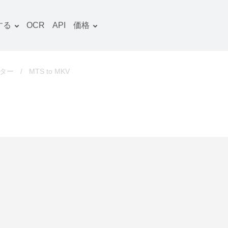
する
OCR
API
価格
料金プラン
文書 コンバーター
OCRパッケージ
画像 コンバーター
ーター
/
MTS to MKV
音声 コンバーター
ooks コンバーター
ファイルアーカイブ コン
バーター
動画 コンバーター
ウェブサイト-スクリーン
ショット