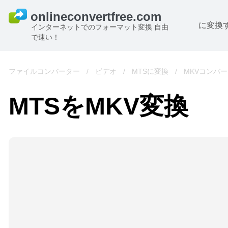
に変換
インターネットでのフォーマット変換 自由
で速い！
ファイルコンバーター
/
ビデオ
/
MTSに変換
/
MKVコンバ
MTSをMKV変換
B