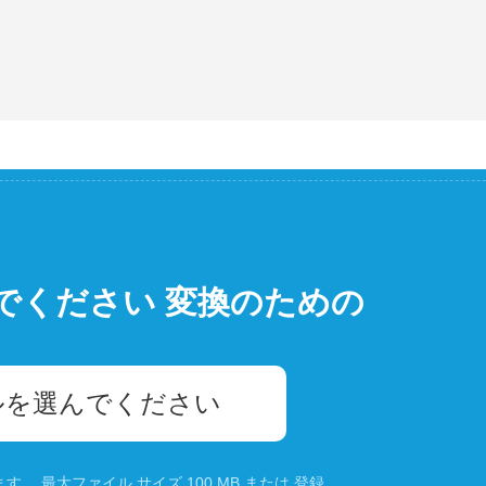
でください 変換のための
ルを選んでください
。 最大ファイル サイズ 100 MB または
登録