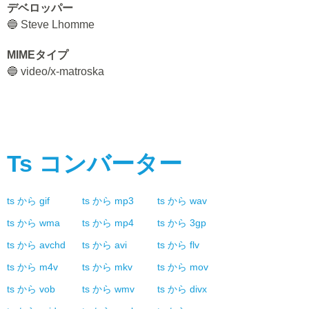
デベロッパー
🔵 Steve Lhomme
MIMEタイプ
🔵 video/x-matroska
Ts
コンバーター
ts
から
gif
ts
から
mp3
ts
から
wav
ts
から
wma
ts
から
mp4
ts
から
3gp
ts
から
avchd
ts
から
avi
ts
から
flv
ts
から
m4v
ts
から
mkv
ts
から
mov
ts
から
vob
ts
から
wmv
ts
から
divx