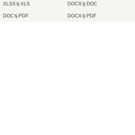
XLSXをXLS
DOCXをDOC
DOCをPDF
DOCXをPDF
PDFをJPG
PDFをPNG
×
TIFFをPDF
PNGをICO
Now Playing
Play Video
2026
© onlineconvertfree.com
×
オンラインで RAR を MP4 に変換する方法 (簡単なガイド)
会社概要
ファイルフォーマット
Play
プライバシーポリシー
Watch on
Video
サポート
オンラインで RAR を MP4 に変換する方法 (簡単なガイド)