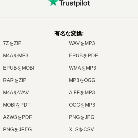
有名な変換
:
7ZをZIP
WAVをMP3
M4AをMP3
EPUBをPDF
EPUBをMOBI
WMAをMP3
RARをZIP
MP3をOGG
M4AをWAV
AIFFをMP3
MOBIをPDF
OGGをMP3
AZW3をPDF
PNGをJPG
PNGをJPEG
XLSをCSV