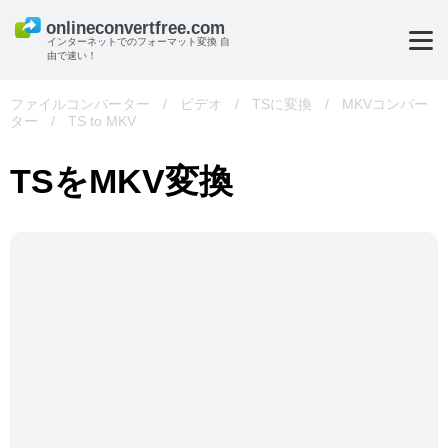
インターネットでのフォーマット変換 自
由で速い！
ファイルコンバーター
/
ビデオ
/
TSに変換
/
MKVコンバー
ター
/
TS to MKV
TSをMKV変換