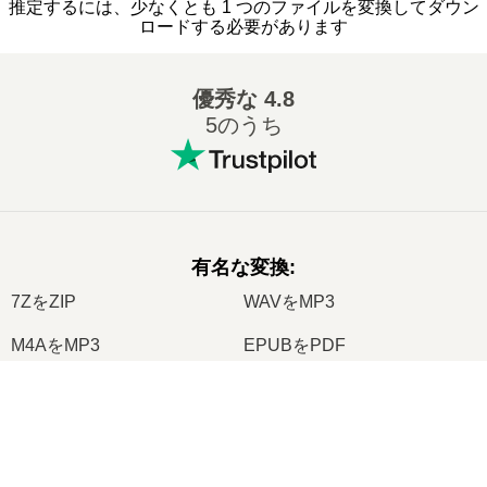
推定するには、少なくとも 1 つのファイルを変換してダウン
ロードする必要があります
優秀な
4.8
5のうち
有名な変換
:
7ZをZIP
WAVをMP3
M4AをMP3
EPUBをPDF
EPUBをMOBI
WMAをMP3
×
RARをZIP
MP3をOGG
Now Playing
M4AをWAV
AIFFをMP3