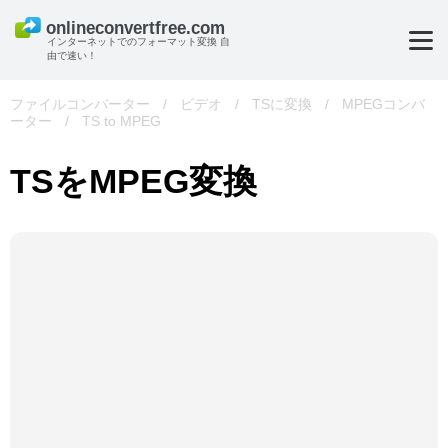
インターネットでのフォーマット変換 自
由で速い！
ファイルコンバーター
/
ビデオ
/
TSに変換
/
MPEGコンバ
ーター
/
TS to MPEG
TSをMPEG変換