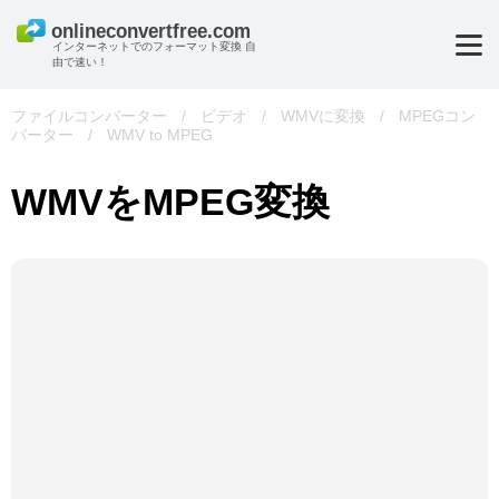
インターネットでのフォーマット変換 自
由で速い！
ファイルコンバーター
/
ビデオ
/
WMVに変換
/
MPEGコン
バーター
/
WMV to MPEG
WMVをMPEG変換