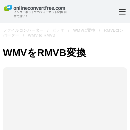
インターネットでのフォーマット変換 自
由で速い！
ファイルコンバーター
/
ビデオ
/
WMVに変換
/
RMVBコン
バーター
/
WMV to RMVB
WMVをRMVB変換