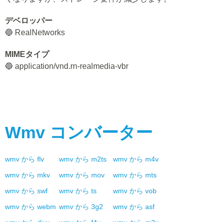
デベロッパー
🔵 RealNetworks
MIMEタイプ
🔵 application/vnd.rn-realmedia-vbr
Wmv
コンバーター
wmv
から
flv
wmv
から
m2ts
wmv
から
m4v
wmv
から
mkv
wmv
から
mov
wmv
から
mts
wmv
から
swf
wmv
から
ts
wmv
から
vob
wmv
から
webm
wmv
から
3g2
wmv
から
asf