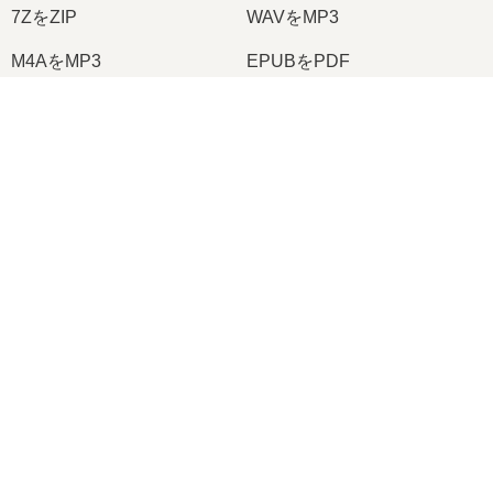
7ZをZIP
WAVをMP3
M4AをMP3
EPUBをPDF
EPUBをMOBI
WMAをMP3
×
RARをZIP
MP3をOGG
Now Playing
M4AをWAV
AIFFをMP3
Play Video
MOBIをPDF
OGGをMP3
×
オンラインで RAR を MP4 に変換する方法 (簡単なガイド)
AZW3をPDF
PNGをJPG
PNGをJPEG
XLSをCSV
XLSXをXLS
DOCXをDOC
Play
DOCをPDF
DOCXをPDF
Watch on
Video
PDFをJPG
PDFをPNG
オンラインで RAR を MP4 に変換する方法 (簡単なガイド)