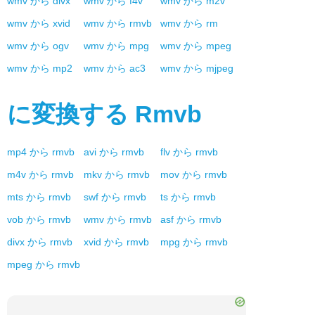
wmv
から
divx
wmv
から
f4v
wmv
から
m2v
wmv
から
xvid
wmv
から
rmvb
wmv
から
rm
wmv
から
ogv
wmv
から
mpg
wmv
から
mpeg
wmv
から
mp2
wmv
から
ac3
wmv
から
mjpeg
に変換する
Rmvb
mp4
から
rmvb
avi
から
rmvb
flv
から
rmvb
m4v
から
rmvb
mkv
から
rmvb
mov
から
rmvb
mts
から
rmvb
swf
から
rmvb
ts
から
rmvb
vob
から
rmvb
wmv
から
rmvb
asf
から
rmvb
divx
から
rmvb
xvid
から
rmvb
mpg
から
rmvb
mpeg
から
rmvb