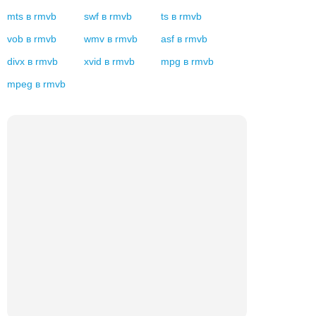
mts
в
rmvb
swf
в
rmvb
ts
в
rmvb
vob
в
rmvb
wmv
в
rmvb
asf
в
rmvb
divx
в
rmvb
xvid
в
rmvb
mpg
в
rmvb
mpeg
в
rmvb