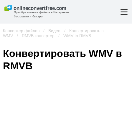
Преобразование файлов в Интернете
бесплатно и быстро!
Конвертер файлов
/
Видео
/
Конвертировать в
WMV
/
RMVB конвертер
/
WMV to RMVB
Конвертировать WMV в
RMVB