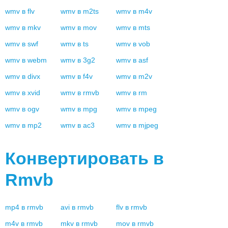
wmv
в
flv
wmv
в
m2ts
wmv
в
m4v
wmv
в
mkv
wmv
в
mov
wmv
в
mts
wmv
в
swf
wmv
в
ts
wmv
в
vob
wmv
в
webm
wmv
в
3g2
wmv
в
asf
wmv
в
divx
wmv
в
f4v
wmv
в
m2v
wmv
в
xvid
wmv
в
rmvb
wmv
в
rm
wmv
в
ogv
wmv
в
mpg
wmv
в
mpeg
wmv
в
mp2
wmv
в
ac3
wmv
в
mjpeg
Конвертировать в
Rmvb
mp4
в
rmvb
avi
в
rmvb
flv
в
rmvb
m4v
в
rmvb
mkv
в
rmvb
mov
в
rmvb