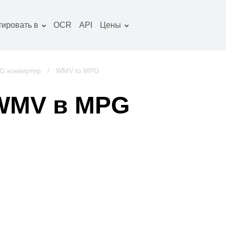
тировать в
OCR
API
Цены
Тарифный план
окументы конвертер
Пакет OCR
зображение
G конвертер
/
WMV to MPG
онвертер
удио конвертер
WMV в MPG
ниги конвертер
рхивы конвертер
идео конвертер
криншот сайта