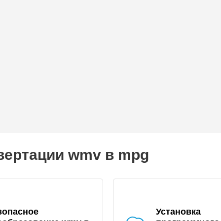
вертации wmv в mpg
зопасное
Установка