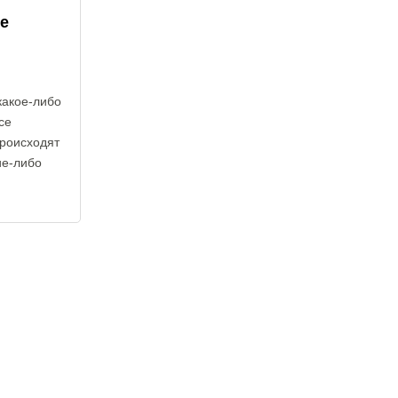
е
какое-либо
се
роисходят
ие-либо