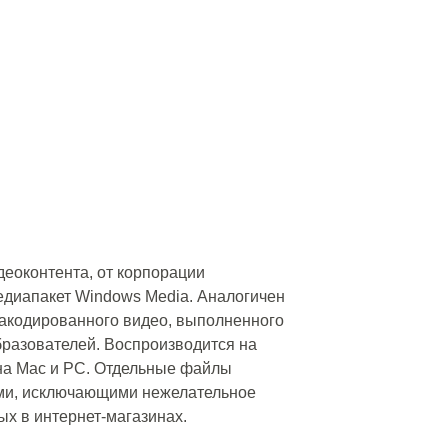
еоконтента, от корпорации
едиапакет Windows Media. Аналогичен
акодированного видео, выполненного
разователей. Воспроизводится на
на Mac и PC. Отдельные файлы
ми, исключающими нежелательное
х в интернет-магазинах.