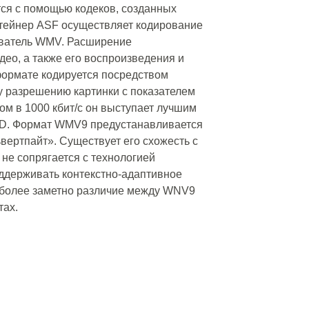
я с помощью кодеков, созданных
тейнер ASF осуществляет кодирование
ователь WMV. Расширение
ео, а также его воспроизведения и
формате кодируется посредством
у разрешению картинки с показателем
ом в 1000 кбит/с он выступает лучшим
VD. Формат WMV9 предустанавливается
ертпайт». Существует его схожесть с
н не сопрягается с технологией
ддерживать контекстно-адаптивное
иболее заметно различие между WNV9
тах.