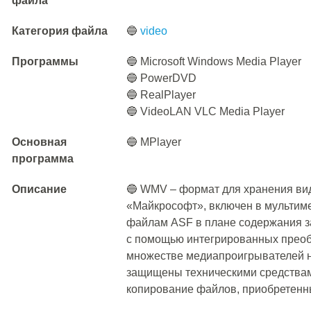
файла
Категория файла
🔵
video
Программы
🔵 Microsoft Windows Media Player
🔵 PowerDVD
🔵 RealPlayer
🔵 VideoLAN VLC Media Player
Основная
🔵 MPlayer
программа
Описание
🔵 WMV – формат для хранения вид
«Майкрософт», включен в мультим
файлам ASF в плане содержания з
с помощью интегрированных преоб
множестве медиапроигрывателей 
защищены техническими средства
копирование файлов, приобретенны