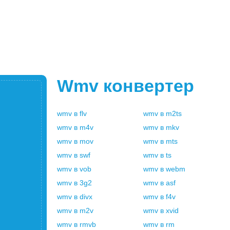
Wmv
конвертер
wmv
в
flv
wmv
в
m2ts
wmv
в
m4v
wmv
в
mkv
wmv
в
mov
wmv
в
mts
wmv
в
swf
wmv
в
ts
wmv
в
vob
wmv
в
webm
wmv
в
3g2
wmv
в
asf
wmv
в
divx
wmv
в
f4v
wmv
в
m2v
wmv
в
xvid
wmv
в
rmvb
wmv
в
rm