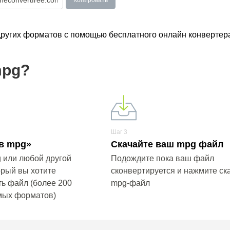
Копировать
других форматов с помощью бесплатного онлайн конвертер
mpg?
Шаг 3
в mpg»
Скачайте ваш mpg файл
 или любой другой
Подождите пока ваш файл
орый вы хотите
сконвертируется и нажмите ск
ь файл (более 200
mpg-файл
мых форматов)