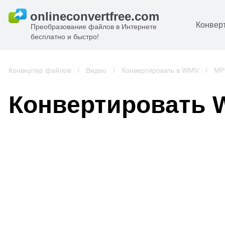
Конвер
Преобразование файлов в Интернете
бесплатно и быстро!
Д
И
Конвертер файлов
/
Видео
/
Конвертировать в WMV
/
MP
к
А
Конвертировать 
К
А
В
С