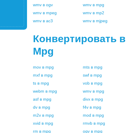
wmv
в
ogv
wmv
в
mpg
wmv
в
mpeg
wmv
в
mp2
wmv
в
ac3
wmv
в
mjpeg
Конвертировать в
Mpg
mov
в
mpg
mts
в
mpg
mxf
в
mpg
swf
в
mpg
ts
в
mpg
vob
в
mpg
webm
в
mpg
wmv
в
mpg
asf
в
mpg
divx
в
mpg
dv
в
mpg
f4v
в
mpg
m2v
в
mpg
mod
в
mpg
xvid
в
mpg
rmvb
в
mpg
rm
в
mpg
ogv
в
mpg