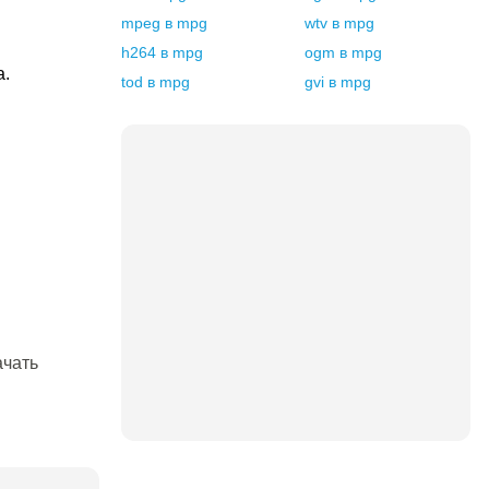
mpeg
в
mpg
wtv
в
mpg
h264
в
mpg
ogm
в
mpg
а.
tod
в
mpg
gvi
в
mpg
ачать