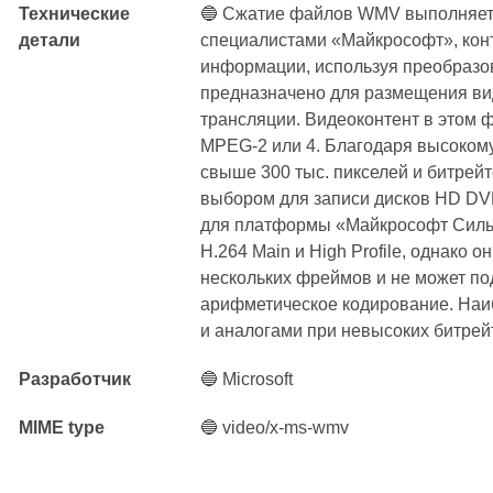
Технические
🔵 Сжатие файлов WMV выполняетс
детали
специалистами «Майкрософт», кон
информации, используя преобраз
предназначено для размещения вид
трансляции. Видеоконтент в этом 
MPEG-2 или 4. Благодаря высоком
свыше 300 тыс. пикселей и битрейт
выбором для записи дисков HD D
для платформы «Майкрософт Сильв
H.264 Main и High Profile, однако о
нескольких фреймов и не может по
арифметическое кодирование. На
и аналогами при невысоких битрей
Разработчик
🔵 Microsoft
MIME type
🔵 video/x-ms-wmv